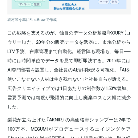
取材等を基にFastGrowで作成
この戦略を支えるのが、独自のデータ分析基盤『KOURY（コ
ウリー）』だ。20年分の販売データを武器に、市場分析から
LTV予測、在庫管理まで自動化。経営陣も現場も、毎日──
時には時間単位でデータを見て即断即決する。2017年には
AI専門部署を設置し、全社員のAI活用状況を可視化。「AIを
使いこなせない人材は生き残れない」と社長自らが訴える。
広告クリエイティブでは1日あたりの制作数が150%増加、
需要予測では精度が飛躍的に向上し廃棄ロスも大幅に減少
した。
梨花が立ち上げた『AKNIR』の高価格帯シャンプーは2年で
100万本、MEGUMIがプロデュースするエイジングケア