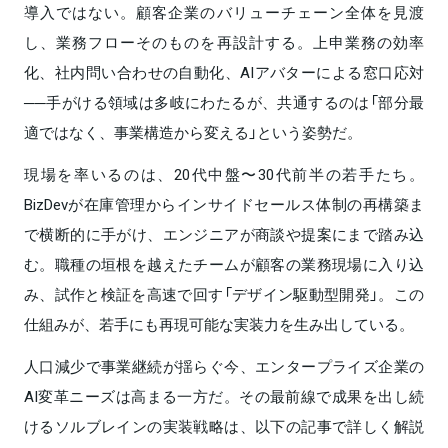
導入ではない。顧客企業のバリューチェーン全体を見渡
し、業務フローそのものを再設計する。上申業務の効率
化、社内問い合わせの自動化、AIアバターによる窓口応対
──手がける領域は多岐にわたるが、共通するのは「部分最
適ではなく、事業構造から変える」という姿勢だ。
現場を率いるのは、20代中盤〜30代前半の若手たち。
BizDevが在庫管理からインサイドセールス体制の再構築ま
で横断的に手がけ、エンジニアが商談や提案にまで踏み込
む。職種の垣根を越えたチームが顧客の業務現場に入り込
み、試作と検証を高速で回す「デザイン駆動型開発」。この
仕組みが、若手にも再現可能な実装力を生み出している。
人口減少で事業継続が揺らぐ今、エンタープライズ企業の
AI変革ニーズは高まる一方だ。その最前線で成果を出し続
けるソルブレインの実装戦略は、以下の記事で詳しく解説