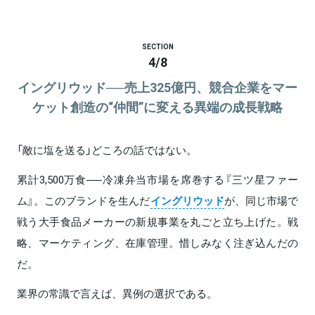
SECTION
4
/
8
イングリウッド──売上325億円、競合企業をマー
ケット創造の“仲間”に変える異端の成長戦略
「敵に塩を送る」どころの話ではない。
累計3,500万食──冷凍弁当市場を席巻する『三ツ星ファー
ム』。このブランドを生んだ
イングリウッド
が、同じ市場で
戦う大手食品メーカーの新規事業を丸ごと立ち上げた。戦
略、マーケティング、在庫管理。惜しみなく注ぎ込んだの
だ。
業界の常識で言えば、異例の選択である。