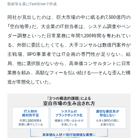
取材等を基にFastGrowで作成
同社が見出したのは、巨大市場の中に眠る約7,500億円の
「空白地帯」だ。大企業のIT担当者は、システム調査やベン
ダー調整といった日常業務に年間1,200時間を奪われてい
る。外部に委託したくても、大手コンサルは数億円案件が
主戦場、BPO事業者ではIT企画の専門性が足りない。結
局、他に選択肢がないから、高単価コンサルタントに日常
業務を頼み、高額なフィーを払い続ける──そんな歪んだ構
造が常態化していた。