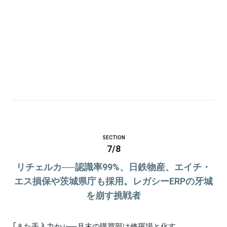
SECTION
7
/
8
リチェルカ──認識率99%、日鉄物産、エイチ・
エス損保や茨城県庁も採用。レガシーERPの牙城
を崩す挑戦者
「また手入力か」──月末の購買部は修羅場と化す。