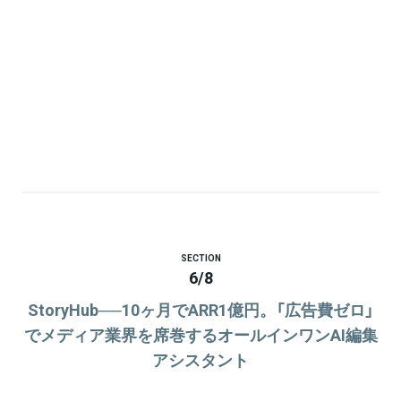
SECTION
6
/
8
StoryHub──10ヶ月でARR1億円。「広告費ゼロ」
でメディア業界を席巻するオールインワンAI編集
アシスタント