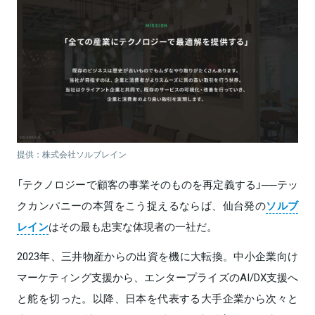
提供：株式会社ソルブレイン
「テクノロジーで顧客の事業そのものを再定義する」──テッ
クカンパニーの本質をこう捉えるならば、仙台発の
ソルブ
レイン
はその最も忠実な体現者の一社だ。
2023年、三井物産からの出資を機に大転換。中小企業向け
マーケティング支援から、エンタープライズのAI/DX支援へ
と舵を切った。以降、日本を代表する大手企業から次々と