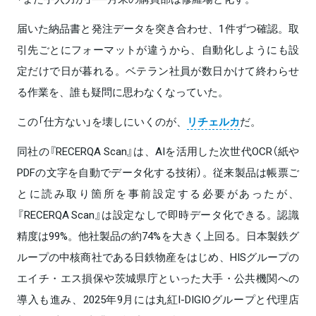
届いた納品書と発注データを突き合わせ、1件ずつ確認。取
引先ごとにフォーマットが違うから、自動化しようにも設
定だけで日が暮れる。ベテラン社員が数日かけて終わらせ
る作業を、誰も疑問に思わなくなっていた。
この「仕方ない」を壊しにいくのが、
リチェルカ
だ。
同社の『RECERQA Scan』は、AIを活用した次世代OCR（紙や
PDFの文字を自動でデータ化する技術）。従来製品は帳票ご
とに読み取り箇所を事前設定する必要があったが、
『RECERQA Scan』は設定なしで即時データ化できる。認識
精度は99%。他社製品の約74%を大きく上回る。日本製鉄グ
ループの中核商社である日鉄物産をはじめ、HISグループの
エイチ・エス損保や茨城県庁といった大手・公共機関への
導入も進み、2025年9月には丸紅I-DIGIOグループと代理店