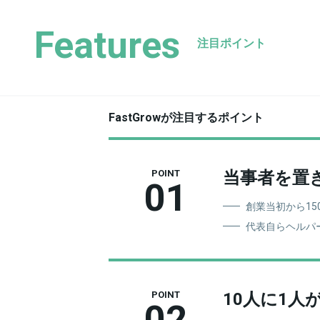
Features
注目ポイント
FastGrowが注目するポイント
当事者を置
POINT
01
創業当初から1
代表自らヘルパ
10人に1
POINT
02