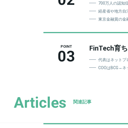
700万人の認知
経産省や地方自
東京金融賞の金
FinTech
POINT
03
代表はネットプロ
COOはBCG→
Articles
関連記事