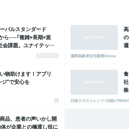
ーバルスタンダード
高
から──「複雑×長期×規
の
社会課題。ユナイテッド ×
週
 CareFranはどう挑む？
週間高齢者住宅新聞Online
SPONSORED
い物助けます！アプリ
食
レジ”で安心を
社
株
日経クロストレンド（日経xTREND
商品、患者の声いかし開
治体が企業との橋渡し役に