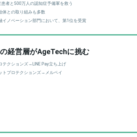
症患者と500万人の認知症予備軍を救う
治体との取り組みも多数
融イノベーション部門において、第1位を受賞
育ちの経営層がAgeTechに挑む
テクションズ→LINE Pay立ち上げ
ネットプロテクションズ→メルペイ