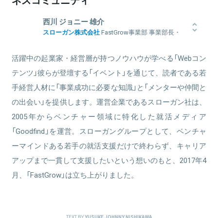
西川 ジョニー 雄介
スローガン株式会社
FastGrow事業部 事業部長・
編集長
モバイルファクトリーに新卒入社。2012年12月、社員数3名のアッシ
活躍中の起業家・経営層が持つノウハウが学べる「Webコン
ョンに入社。A/BテストツールVWOを活用したWebコンサル事業を
テンツ」彼らが登壇する「イベント」を通じて、読者である若
立ち上げ、同ツール開発インド企業との国内独占提携を実現。15年7
月よりスローガンに参画後は、学生向けセミナー講師、外資コンサ
手経営人材に「事業成功に必要な知識」と「メンターや仲間と
ル特化の就活メディアFactLogicの立ち上げを行う。17年2月より
の出会い」を提供します。運営企業であるスローガン社は、
FastGrowを構想し、現在は事業責任者兼編集長を務める。その事業
の一環として、テクノロジー領域で活躍中の起業家・経営層と、若
2005年からベンチャー領域に特化した就活メディア
手経営人材をつなぐコミュニティマネジャーとしても活動中。
「Goodfind」を運営。スローガングループとして、ベンチャ
ーマインドある若手の就活支援だけで終わらず、キャリア
アップまで一貫して支援したいという想いのもと、2017年4
月、「FastGrow」は立ち上がりました。
関連情報をみる
TEXT BY
YUSUKE JOHNNY NISHIKAWA