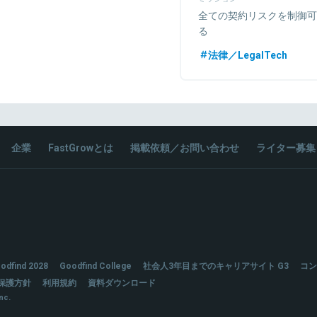
全ての契約リスクを制御可
る
法律／LegalTech
企業
FastGrowとは
掲載依頼／お問い合わせ
ライター募集
odfind 2028
Goodfind College
社会人3年目までのキャリアサイト G3
コン
保護方針
利用規約
資料ダウンロード
nc.