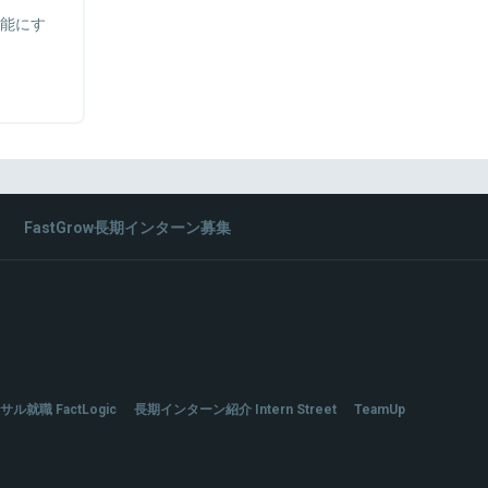
能にす
FastGrow長期インターン募集
サル就職 FactLogic
長期インターン紹介 Intern Street
TeamUp