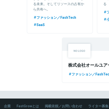
る未来。そしてリソースの占有か
る
ら共有へ。
ファッション／FashTech
小
SaaS
株式会社オールユア
ファッション／FashTec
企業
FastGrowとは
掲載依頼／お問い合わせ
ライター募集