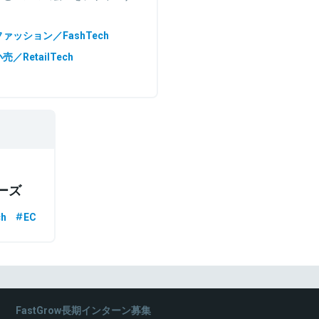
ファッション／FashTech
売／RetailTech
ーズ
h
EC
FastGrow長期インターン募集