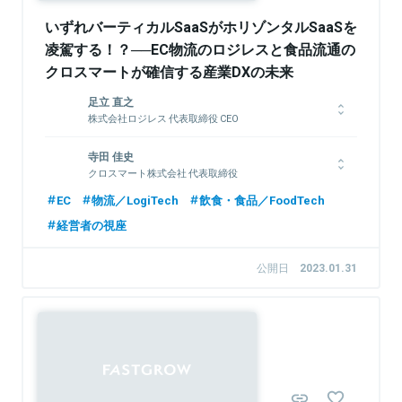
いずれバーティカルSaaSがホリゾンタルSaaSを
凌駕する！？──EC物流のロジレスと食品流通の
クロスマートが確信する産業DXの未来
足立 直之
株式会社ロジレス 代表取締役 CEO
兵庫県出身。立命館大学卒業。新卒で楽天に入社し、楽天ブック
寺田 佳史
スにて3年間、出版社への営業や電子書籍事業の立ち上げなどを
クロスマート株式会社 代表取締役
担当。2012年にロジレスの前身となる会社を立ち上げ、自分た
ちでECサイトを運営。自社の業務を効率化するためのシステム
大学卒業後、2007年にサイバーエージェント入社。大手企業と
EC
物流／LogiTech
飲食・食品／FoodTech
開発をしていく中で、同様の課題を抱えている人たちの存在を知
のアライアンス事業の立ち上げ、Facebookコマース事業の立ち
経営者の視座
る。2017年にロジレスを創業。より多くのEC事業者の課題を解
上げを経験。2013年にヘルスケアメディア「Doctors Me」を立
決したいと考え、SaaSプロダクトとして提供開始。EC物流業界
ち上げ、2017年に事業譲渡。2018年に食品流通のDXを推進する
の問題をよりよい方向に解決していくことを目指す。
クロスマート株式会社を創業し、代表取締役就任。飲食店と卸売
公開日
2023.01.31
業者をつなぐ受発注プラットフォーム「クロスオーダー受発注」
や、オンライン販促機能「クロスオーダー販促」、請求書DX機能
「クロスオーダー請求書」を運営。
関連情報をみる
関連情報をみる