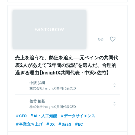
関連情報をみる
Sponsored
売上を追うな、熱狂を追え──元ベインの共同代
表2人があえて“2年間の沈黙”を選んだ、合理的
過ぎる理由【InsightX共同代表・中沢×佐竹】
中沢 弘樹
株式会社InsightX 共同代表CEO
東京大学の学部・大学院にて情報系を専攻。2019年、ベイン・
佐竹 佑基
アンド・カンパニーに入社。全社成長戦略やNPS改善などを経
株式会社InsightX 共同代表CEO
験。2021年に株式会社InsightXを共同創業。
東京大学経済学部卒業。2017年、ベイン・アンド・カンパニー
CEO
AI・人工知能
データサイエンス
に入社。消費財、製造業等の幅広い業界で、全社成長戦略やPMI
事業立ち上げ
DX
SaaS
EC
などのプロジェクトを経験。2021年、株式会社InsightXを共同
関連情報をみる
創業。