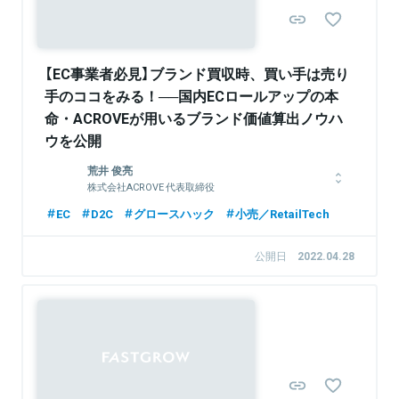
【EC事業者必見】ブランド買収時、買い手は売り
手のココをみる！──国内ECロールアップの本
命・ACROVEが用いるブランド価値算出ノウハ
ウを公開
荒井 俊亮
株式会社ACROVE 代表取締役
日本大学法学部在学中にACROVEの前身となる株式会社アノマ
EC
D2C
グロースハック
小売／RetailTech
を設立。植物性プロテインをはじめとした自社ECブランド事業
を展開。その後株式会社ACROVEに社名変更し、現在はEコマー
公開日
2022.04.28
スやマーケティングの知見を生かしたEC事業者向けBIツール及
び周辺サービスの提供を行うECサービス事業、ECブランドの買
収とバリューアップを行うECロールアップ事業を展開してい
る。
関連情報をみる