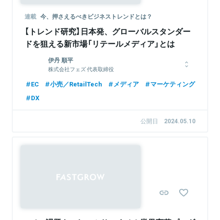
連載
今、押さえるべきビジネストレンドとは？
【トレンド研究】日本発、グローバルスタンダー
ドを狙える新市場「リテールメディア」とは
伊丹 順平
株式会社フェズ 代表取締役
岡山県出身。2009年東京理科大学工学部卒業後、プロクター・
EC
小売／RetailTech
メディア
マーケティング
アンド・ギャンブル・ジャパン株式会社に入社。営業担当として
DX
大手流通会社を担当。2012年グーグル合同会社に入社。消費財
メーカーや小売流通業界へのデジタルマーケティングの企画立案
や広告営業、またオムニチャネル戦略に従事。2社での経験から
公開日
2024.05.10
小売業界におけるデジタルの可能性を確信し、2015年12月に株
式会社フェズを創業。
Sponsored
関連情報をみる