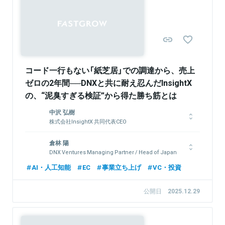
Sponsored
コード一行もない「紙芝居」での調達から、売上
ゼロの2年間──DNXと共に耐え忍んだInsightX
の、“泥臭すぎる検証”から得た勝ち筋とは
中沢 弘樹
株式会社InsightX 共同代表CEO
東京大学の学部・大学院にて情報系を専攻。2019年、ベイン・
倉林 陽
アンド・カンパニーに入社。全社成長戦略やNPS改善などを経
DNX Ventures Managing Partner / Head of Japan
験。2021年に株式会社InsightXを共同創業。
富士通、三井物産にて日米のITテクノロジー分野でのベンチャー
AI・人工知能
EC
事業立ち上げ
VC・投資
投資、事業開発を担当。MBA留学後はGlobespan Capital
Partners、Salesforce Venturesで日本代表を歴任。2015年に
関連情報をみる
公開日
2025.12.29
DNX Venturesに参画し、2020年よりManaging Partner &
Head of Japanに就任。これまでの主な投資先はSansan、マネ
ーフォワード、アンドパッド、カケハシ、データX、テックタッ
チ、コミューン、FLUX、ナレッジワーク等。同志社大学総合政