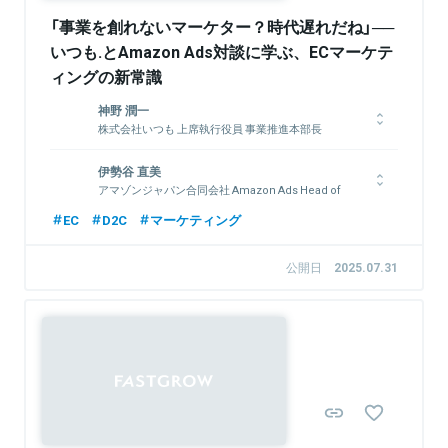
「事業を創れないマーケター？時代遅れだね」──
いつも.とAmazon Ads対談に学ぶ、ECマーケテ
ィングの新常識
神野 潤一
株式会社いつも 上席執行役員 事業推進本部長
Pennsylvania Univ. Wharton School MBA出身。楽天、電通を
伊勢谷 直美
経て、いつも.に中途入社。
アマゾンジャパン合同会社 Amazon Ads Head of
Growth Sales JP
EC
D2C
マーケティング
2016年にアマゾンジャパンに入社。日本国内のエマージングア
関連情報をみる
カウントの営業マーケティング活動の推進に従事した後、グロー
公開日
2025.07.31
バルグロースセールスに加わり日本の営業チームを統括。
関連情報をみる
Sponsored