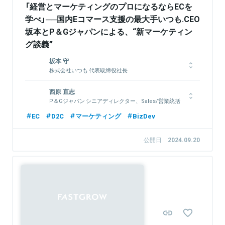
「経営とマーケティングのプロになるならECを
学べ」──国内Eコマース支援の最大手いつも.CEO
坂本とP＆Gジャパンによる、“新マーケティン
グ談義”
坂本 守
株式会社いつも 代表取締役社長
滋賀県出身。 1999年に株式会社船井総合研究所（現株式会社船
西原 直志
井総研HD）に中途入社。 2007年に当社を設立し、代表取締役に
P＆Gジャパン シニアディレクター、Sales/営業統括
就任。 平日はオフィス近くのホテルで暮らしていて、週末にな
本部
ると自宅のある京都府へ帰る生活。
EC
D2C
マーケティング
BizDev
大阪府出身。2006年P&Gジャパン入社。セールス・本社営業企
画などのキャリアを経て2023年よりシニアディレクターとし
公開日
2024.09.20
て、ECチーム全体の統括を行う。趣味は息子との野球観戦
関連情報をみる
関連情報をみる