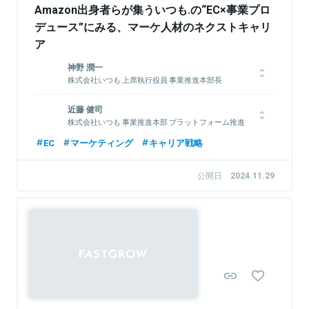
Amazon出身者らが集ういつも.の“EC×事業プロ
デュース”にみる、マーケ人材のネクストキャリ
ア
神野 潤一
株式会社いつも 上席執行役員 事業推進本部長
Pennsylvania Univ. Wharton School MBA出身。楽天、電通を
近藤 健司
経て、いつも.に中途入社。
株式会社いつも 事業推進本部 プラットフォーム推進
部 統括
EC
マーケティング
キャリア戦略
外資系広告代理店の営業を経て、2014年にアマゾンジャパン合
関連情報をみる
同会社広告事業部へ転職。その後、いつも.に中途入社。
公開日
2024.11.29
関連情報をみる
Sponsored