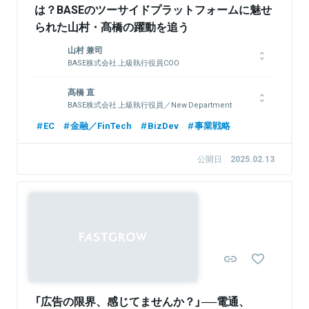
は？BASEのツーサイドプラットフォームに魅せ
られた山村・髙橋の躍動を追う
関連情報をみる
山村 兼司
BASE株式会社 上級執行役員COO
立命館大学卒業後、食品メーカーでの営業を経て、2004年株式
髙橋 直
会社リクルートに入社。学び事業、共同購入サービス「ポンパ
BASE株式会社 上級執行役員／New Department
レ」、CS推進、ECビジネス推進室、「Airレジ」等で、事業企画や
Manager 兼 経営戦略室
マネジャーを歴任。2017年1月にBASE株式会社に入社。ネット
EC
金融／FinTech
BizDev
事業戦略
ショップ作成サービス「BASE」の事業推進と組織体制の強化を図
青山学院大学卒業後、三井住友カードへ入社し、戦略提携や事業
り、2018年6月に同社COOに就任。
開発業務に従事。国内外IT企業との資本業務提携や電子マネー事
公開日
2025.02.13
業・決済プラットフォーム事業等の立ち上げに参画。 2022年4
月1日にBASE株式会社に入社。BASEグループの決済・金融を中
心とした戦略事業を担当し、購入者向けショッピングサービス
関連情報をみる
「Pay ID」、オンライン決済サービス「PAY.JP」、金融事業の管掌
と併せ、経営戦略室のマネージャーを兼任しグループ全体の戦略
Sponsored
立案・実行に従事。
関連情報をみる
「広告の限界、感じてませんか？」──電通、