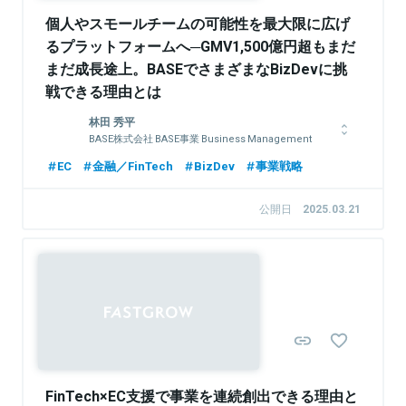
個人やスモールチームの可能性を最大限に広げ
るプラットフォームへ─GMV1,500億円超もまだ
まだ成長途上。BASEでさまざまなBizDevに挑
戦できる理由とは
林田 秀平
BASE株式会社 BASE事業 Business Management
Division Manager
EC
金融／FinTech
BizDev
事業戦略
1993年生まれ。大阪大学工学部卒、大阪大学大学院情報科学研
究科 博士前期課程修了。新卒で外資系経営戦略コンサルティン
公開日
2025.03.21
グファームのA.T. カーニーに入社。主に消費財・小売・通信業
界にて中期経営戦略・事業戦略・ブランド戦略の策定を中心にビ
ジネスデューデリジェンス・サプライチェーン最適化など幅広な
テーマに従事。大手企業のスピンオフベンチャー企業に出向した
際には約1年間、B2BのIoT SaaSプロダクトのPjMとして参画
Sponsored
し、新規事業の立ち上げを経験。その後、2022年にBASE株式会
社に入社。経営戦略室を経てBASE事業のProduct Marketing
Division Managerに就任。ブランド、セールス＆マーケティン
グ、BizDev、カスタマーサクセス領域の統括マネージャーを務
める。現在はCOO直下で、BASE事業の中長期の事業戦略や事業
計画の実現に向けた実行計画等の推進を主導。
FinTech×EC支援で事業を連続創出できる理由と