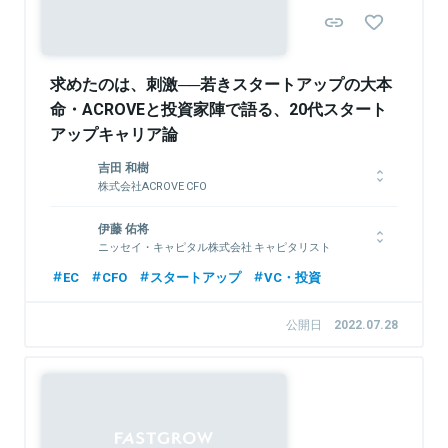
関連情報をみる
求めたのは、刺激──若きスタートアップの大本
命・ACROVEと投資家陣で語る、20代スタート
アップキャリア論
吉田 和樹
株式会社ACROVE CFO
大学在学中に公認会計士試験に合格した後、新卒でKPMGメンバ
伊藤 佑将
ーファームの有限責任あずさ監査法人、国際事業部に入社。小
ニッセイ・キャピタル株式会社 キャピタリスト
売、製造、情報通信等の業界を中心とした財務諸表監査業務・内
部統制監査業務を担当しつつ、KPMGロサンゼルス事務所への短
早稲田大学理工学術院基幹理工学研究科 修了後、インターンを
EC
CFO
スタートアップ
VC・投資
期派遣も経験。2021年10月よりACROVEに入社し、CFOとして
経て2020年にニッセイ・キャピタル入社。現在は投資部にて新
2022年6月に総額5億円超のシリーズA資金調達ラウンドを主
規投資およびアクセラレーションプログラム「50M」の運営を担
公開日
2022.07.28
導。慶應義塾大学 法学部法律学科卒。
当。
関連情報をみる
関連情報をみる
Sponsored