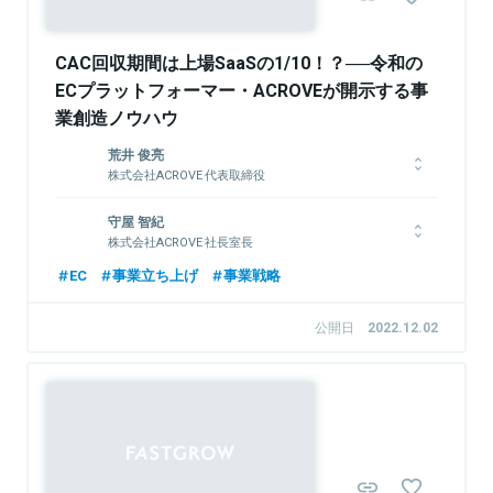
CAC回収期間は上場SaaSの1/10！？──令和の
ECプラットフォーマー・ACROVEが開示する事
業創造ノウハウ
荒井 俊亮
株式会社ACROVE 代表取締役
日本大学法学部在学中にACROVEの前身となる株式会社アノマ
守屋 智紀
を設立。植物性プロテインをはじめとした自社ECブランド事業
株式会社ACROVE 社長室長
を展開。その後株式会社ACROVEに社名変更し、現在はEコマー
スやマーケティングの知見を生かしたEC事業者向けBIツール及
慶應義塾大学法学部法律学科卒業後、NTTドコモに入社、IR・
EC
事業立ち上げ
事業戦略
び周辺サービスの提供を行うECサービス事業、ECブランドの買
経営企画等に従事。その後、ベイン・アンド・カンパニーにて多
収とバリューアップを行うECロールアップ事業を展開してい
くの業界向けに全社・事業戦略策定、M&A、新規事業創出等の
公開日
2022.12.02
る。
プロジェクトに従事、2020年シニアマネージャー。その後エク
サウィザーズにて経営企画部長として全社戦略、資金調達、上場
準備等をリードし2021年12月に上場。2022年7月ACROVEに参
画し現在に至る。
関連情報をみる
Sponsored
関連情報をみる