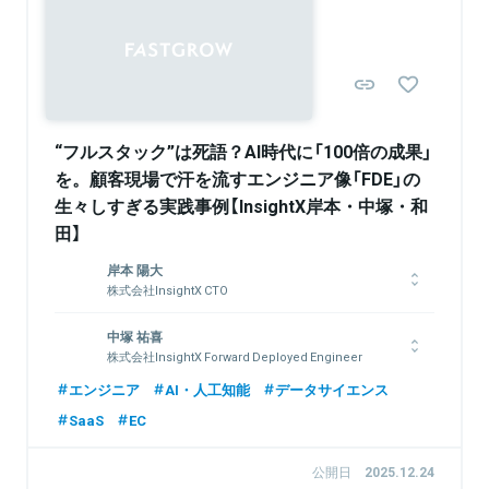
Sponsored
“フルスタック”は死語？AI時代に「100倍の成果」
を。顧客現場で汗を流すエンジニア像「FDE」の
生々しすぎる実践事例【InsightX岸本・中塚・和
田】
岸本 陽大
株式会社InsightX CTO
東京大学工学部卒業。2020年、楽天グループ株式会社へ入社。
中塚 祐喜
チャットプラットフォームやCRMのフルスタックな開発に従
株式会社InsightX Forward Deployed Engineer
事。データサイエンスコンペのKaggleにてKaggle Masterの称
号を持つ。2022年、InsightXへ参画。
東京大学情報系修士卒。世界最大の機械学習コンペKaggleで優
エンジニア
AI・人工知能
データサイエンス
勝を含む10回以上の入賞。アスタミューゼ株式会社にて、自然
SaaS
EC
言語処理・ネットワーク解析技術を用い、大規模知財データを活
用した企業価値評価モデルの開発を主導。2025年、InsightXへ
関連情報をみる
参画。
公開日
2025.12.24