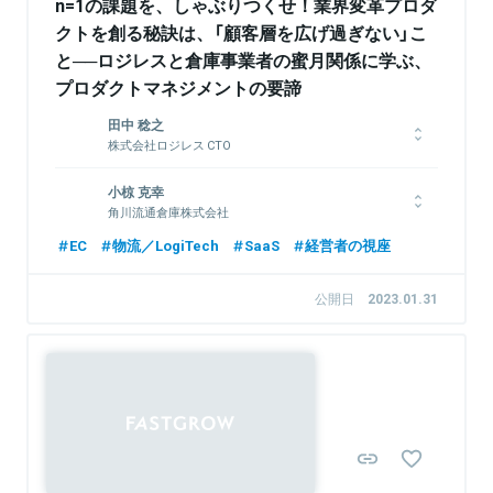
n=1の課題を、しゃぶりつくせ！業界変革プロダ
クトを創る秘訣は、「顧客層を広げ過ぎない」こ
と──ロジレスと倉庫事業者の蜜月関係に学ぶ、
プロダクトマネジメントの要諦
田中 稔之
株式会社ロジレス CTO
大阪府出身。立命館大学卒業。大学時代の4年間、Webデザイナ
小椋 克幸
ーとして働く。新卒で楽天株式会社に入社し、開発部に配属。金
角川流通倉庫株式会社
融サービスのエンジニアとして3年間勤務する間に、フロントエ
ンド、バックエンド、インフラの一連の知識を得る。楽天退職後
EC
物流／LogiTech
SaaS
経営者の視座
の2012年に会社を立ち上げ、自分たちでECサイト運営をするな
かで業界課題を実感。2017年に株式会社ロジレスを創業。企業
関連情報をみる
公開日
2023.01.31
の商流の根幹を担う自動化基盤を提供し、多くのクライアントで
業務効率の大幅な向上を達成。その楽しさに取り憑かれる。
Sponsored
関連情報をみる