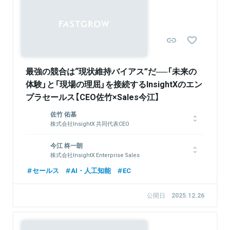
策科学研究科博士後期課程修了、ペンシルバニア大学ウォートン
Sponsored
スクール経営大学院修了（MBA）、一橋大学法科大学院ビジネス
ロー専攻修了。著書「コーポレートベンチャーキャピタルの実
務」（中央経済社）
最強の競合は“現状維持バイアス”だ──「未来の
関連情報をみる
体験」と「現場の理屈」を接続するInsightXのエン
プラセールス【CEO佐竹×Sales今江】
佐竹 佑基
株式会社InsightX 共同代表CEO
東京大学経済学部卒業。2017年、ベイン・アンド・カンパニー
今江 柊一朗
に入社。消費財、製造業等の幅広い業界で、全社成長戦略やPMI
株式会社InsightX Enterprise Sales
などのプロジェクトを経験。2021年、株式会社InsightXを共同
創業。
セールス
AI・人工知能
EC
関連情報をみる
公開日
2025.12.26
関連情報をみる