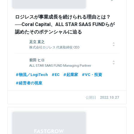
ロジレスが事業成長を続けられる理由とは？
──Coral Capital、ALL STAR SAAS FUNDらが
認めたそのポテンシャルに迫る
足立 直之
株式会社ロジレス 代表取締役 CEO
兵庫県出身。立命館大学卒業。新卒で楽天に入社し、楽天ブック
前田 ヒロ
スにて3年間、出版社への営業や電子書籍事業の立ち上げなどを
ALL STAR SAAS FUND Managing Partner
担当。2012年にロジレスの前身となる会社を立ち上げ、自分た
ちでECサイトを運営。自社の業務を効率化するためのシステム
シードからグロースまでSaaSベンチャーに特化して投資と支援
物流／LogiTech
EC
起業家
VC・投資
開発をしていく中で、同様の課題を抱えている人たちの存在を知
をする「ALL STAR SAAS FUND」マネージングパートナー。
経営者の視座
る。2017年にロジレスを創業。より多くのEC事業者の課題を解
2010年、世界進出を目的としたスタートアップの育成プログラ
決したいと考え、SaaSプロダクトとして提供開始。EC物流業界
ム「Open Network Lab」をデジタルガレージ、カカクコムと共
の問題をよりよい方向に解決していくことを目指す。
同設立。その後、BEENOSのインキュベーション本部長として、
公開日
2022.10.27
国内外のスタートアップ支援・投資事業を統括。2015年には日
本をはじめ、アメリカやインド、東南アジアを拠点とするスター
トアップへの投資活動を行うグローバルファンド「BEENEXT」を
関連情報をみる
設立。2016年には『Forbes Asia』が選ぶ「30 Under 30」のベン
Sponsored
チャーキャピタル部門に選出される。