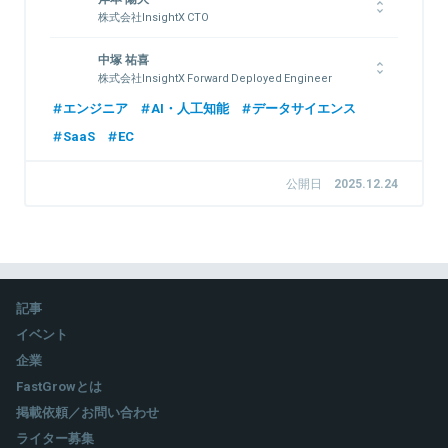
株式会社InsightX CTO
東京大学工学部卒業。2020年、楽天グループ株式会社へ入社。
中塚 祐喜
チャットプラットフォームやCRMのフルスタックな開発に従
株式会社InsightX Forward Deployed Engineer
事。データサイエンスコンペのKaggleにてKaggle Masterの称
号を持つ。2022年、InsightXへ参画。
東京大学情報系修士卒。世界最大の機械学習コンペKaggleで優
エンジニア
AI・人工知能
データサイエンス
勝を含む10回以上の入賞。アスタミューゼ株式会社にて、自然
SaaS
EC
言語処理・ネットワーク解析技術を用い、大規模知財データを活
用した企業価値評価モデルの開発を主導。2025年、InsightXへ
関連情報をみる
参画。
公開日
2025.12.24
関連情報をみる
記事
イベント
企業
FastGrowとは
掲載依頼／お問い合わせ
ライター募集