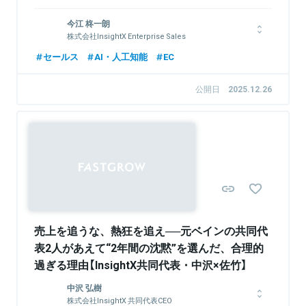
東京大学経済学部卒業。2017年、ベイン・アンド・カンパニー
今江 柊一朗
に入社。消費財、製造業等の幅広い業界で、全社成長戦略やPMI
株式会社InsightX Enterprise Sales
などのプロジェクトを経験。2021年、株式会社InsightXを共同
創業。
セールス
AI・人工知能
EC
関連情報をみる
公開日
2025.12.26
関連情報をみる
Sponsored
売上を追うな、熱狂を追え──元ベインの共同代
表2人があえて“2年間の沈黙”を選んだ、合理的
過ぎる理由【InsightX共同代表・中沢×佐竹】
中沢 弘樹
株式会社InsightX 共同代表CEO