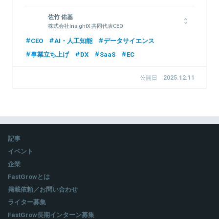
東京大学の学部・大学院にて情報系を専攻。2019年、ベイン・
佐竹 佑基
アンド・カンパニーに入社。全社成長戦略やNPS改善などを経
株式会社InsightX 共同代表CEO
験。2021年に株式会社InsightXを共同創業。
東京大学経済学部卒業。2017年、ベイン・アンド・カンパニー
CEO
AI・人工知能
データサイエンス
に入社。消費財、製造業等の幅広い業界で、全社成長戦略やPMI
事業立ち上げ
DX
SaaS
EC
などのプロジェクトを経験。2021年、株式会社InsightXを共同
関連情報をみる
創業。
公開日
2025.12.11
関連情報をみる
記事
イベント
企業
FastGrowとは
掲載依頼／お問い合わせ
ライター募集
FastGrow長期インターン募集