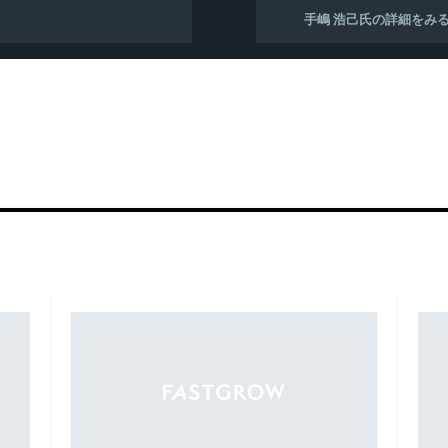
手嶋 浩己氏の詳細をみ