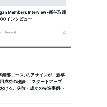
gan Member’s Interview -新任取締
COOインタビュー-
an Journal
事業部エース」のアサインが、新卒
用成功の秘訣──スタートアップ
おける、失敗・成功の先進事例か
学ぶ【イベントレポート】