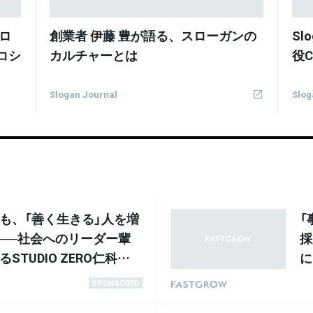
ロ
創業者 伊藤 豊が語る、スローガンの
Slo
コシ
カルチャーとは
役
Slogan Journal
Slog
も、「善く生きる」人を増
「
──社会へのリーダー輩
採
STUDIO ZERO仁科の
に
ら
SPONSORED