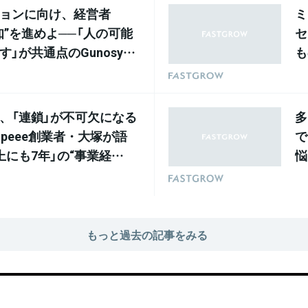
ョンに向け、経営者
ミ
知”を進めよ──「人の可能
セ
」が共通点のGunosy・
も
ト西尾・スローガン仁平
国
承継論議
次
、「連鎖」が不可欠になる
多
Speee創業者・大塚が語
で
上にも7年」の“事業経
悩
る
もっと過去の記事をみる