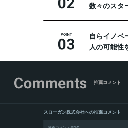
02
数々のスタ
自らイノベ
POINT
03
人の可能性
Comments
推薦コメント
スローガン株式会社への推薦コメント
推薦コメント者2名