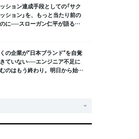
ッション達成手段としての「サク
ッション」を、もっと当たり前の
のに──スローガン仁平が語る、
内スタートアップエコシステムの
なる課題
くの企業が“日本ブランド”を自覚
きていない──エンジニア不足に
むのはもう終わり。明日から始め
「開発組織のグローバル化」とは