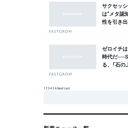
サクセッシ
は“メタ認
性を引き出す
ゲームエイ
による経営
ゼロイチは
時代だ──
る、「石の
営”論
1
2
3
4
5
6
Next
Last