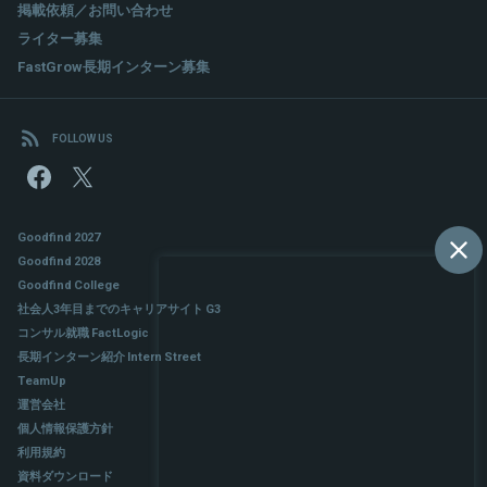
掲載依頼／お問い合わせ
ライター募集
FastGrow長期インターン募集
FOLLOW US
Goodfind 2027
Goodfind 2028
Goodfind College
社会人3年目までのキャリアサイト G3
コンサル就職 FactLogic
長期インターン紹介 Intern Street
TeamUp
運営会社
個人情報保護方針
利用規約
資料ダウンロード