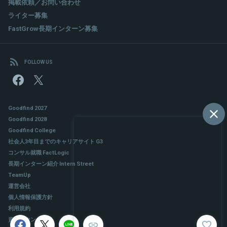
掲載依頼／お問い合わせ
ライター募集
FastGrow長期インターン募集
FOLLOW US
Goodfind 2027
Goodfind 2028
Goodfind College
社会人3年目までのキャリアサイト G3
コンサル就職 FactLogic
長期インターン紹介 Intern Street
TeamUp
運営会社
個人情報保護方針
利用規約
資料ダウンロード