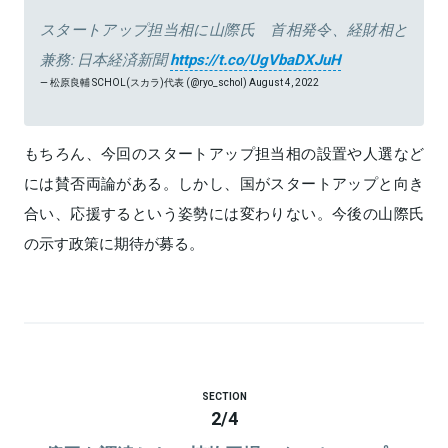
スタートアップ担当相に山際氏 首相発令、経財相と
兼務: 日本経済新聞
https://t.co/UgVbaDXJuH
— 松原良輔 SCHOL(スカラ)代表 (@ryo_schol)
August 4, 2022
もちろん、今回のスタートアップ担当相の設置や人選など
には賛否両論がある。しかし、国がスタートアップと向き
合い、応援するという姿勢には変わりない。今後の山際氏
の示す政策に期待が募る。
SECTION
2
/
4