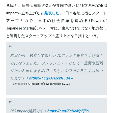
孝氏と、日野大樹氏の2人が共同で新たに独立系VCのBIG
Impactを立ち上げたと
発表した
。「日本各地に宿るスタート
アップの力で、日本の社会変革を進める（Power of
Japanese Startup）」をテーマに、東京だけではなく地方都市
と連携したスタートアップの盛り上げを目指すという。
本日から、独立して新しいVCファンドを立ち上げるこ
とになりました。フレッシュマンとして一生懸命頑張
りたいと思いますので、みなさん何卒よろしくお願い
します！！
https://t.co/OTGx2R53Xw
— 細野 尚孝＠BIG Impact (@flseven)
August 1, 2022
BIG Impact始動です！
https://t.co/5cUeMpEjEo