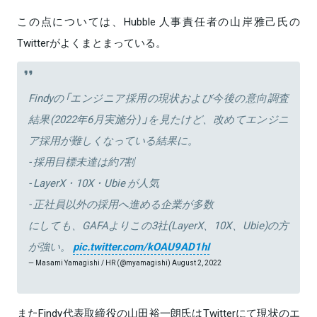
この点については、Hubble 人事責任者の山岸雅己氏の
Twitterがよくまとまっている。
Findyの「エンジニア採用の現状および今後の意向調査
結果(2022年6月実施分) 」を見たけど、改めてエンジニ
ア採用が難しくなっている結果に。
- 採用目標未達は約7割
- LayerX・10X・Ubie が人気
- 正社員以外の採用へ進める企業が多数
にしても、GAFAよりこの3社(LayerX、10X、Ubie)の方
が強い。
pic.twitter.com/kOAU9AD1hI
— Masami Yamagishi / HR (@myamagishi)
August 2, 2022
またFindy代表取締役の山田裕一朗氏はTwitterにて現状のエ