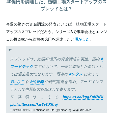
40億円を調達した、植物工場スタートアップのス
プレッドとは？
今週の驚きの資金調達の発表といえば、植物工場スタート
アップのスプレッドだろう。シリーズAで事業会社とエンジ
ェル投資家から総額40億円を調達したと
明かした
。
スプレッドは、総額40億円の資金調達を実施。国内
#
フードテック
業界において、一度に調達した金額とし
ては過去最大になります。既存の
#レタス
に加えて、
#いちご
や
#代替肉
の研究開発を進め、フードインフ
ラとして事業拡大を加速して参ります。
▽詳細はこちら
https://t.co/kggXuKNFii
pic.twitter.com/kwYyDXKruj
— 株式会社スプレッド / Spread Co., Ltd. (@spread_ag)
August 2, 2022