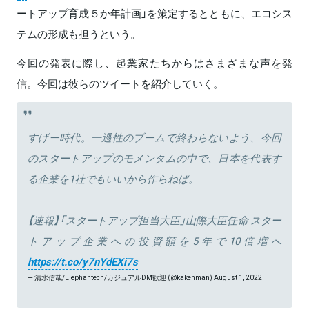
ートアップ育成５か年計画」を策定するとともに、エコシス
テムの形成も担うという。
今回の発表に際し、起業家たちからはさまざまな声を発
信。今回は彼らのツイートを紹介していく。
すげー時代。一過性のブームで終わらないよう、今回
のスタートアップのモメンタムの中で、日本を代表す
る企業を1社でもいいから作らねば。
【速報】「スタートアップ担当大臣」山際大臣任命 スター
トアップ企業への投資額を5年で10倍増へ
https://t.co/y7nYdEXi7s
— 清水信哉/Elephantech/カジュアルDM歓迎 (@kakenman)
August 1, 2022