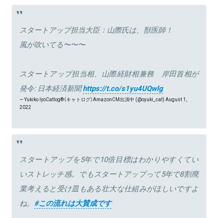
スタートアップ担当大臣：山際氏は、獣医師！
風が吹いてる〜〜〜
スタートアップ担当相、山際経財相兼務 岸田首相が
発令: 日本経済新聞
https://t.co/s1yu4UQwlg
— Yukiko IyoCatlog®（キャトログ）AmazonCM出演中 (@oyuki_cat)
August 1,
2022
スタートアップを5年で10倍目標はわかりやすくてい
いストレッチ感。でもスタートアップって5年で8割廃
業考えると受け皿もある壮大な仕組みがほしいですよ
ね。
#この流れは大賛成です