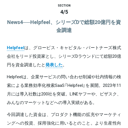
SECTION
4
/
5
News4──Helpfeel、シリーズDで総額20億円を資
金調達
Helpfeel
は、グロービス・キャピタル・パートナーズ株式
会社をリード投資家とし、シリーズDラウンドにて総額20億
円を資金調達したと
発表した
。
Helpfeelは、企業サービスの問い合わせ削減や社内情報の検
索による業務効率化検索SaaS『Helpfeel』を展開。2023年11
月には導入社数は200社を突破。LINEヤフーや、ビザスク、
みんなのマーケットなどへの導入実績がある。
今回調達した資金は、プロダクト機能の拡充やマーケティ
ングへの投資、採用強化に用いるとのこと。より生産性向