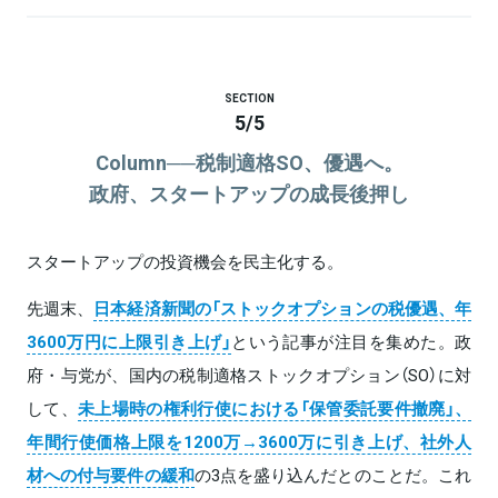
SECTION
5
/
5
Column──税制適格SO、優遇へ。
政府、スタートアップの成長後押し
スタートアップの投資機会を民主化する。
先週末、
日本経済新聞の「ストックオプションの税優遇、年
3600万円に上限引き上げ」
という記事が注目を集めた。政
府・与党が、国内の税制適格ストックオプション（SO）に対
して、
未上場時の権利行使における「保管委託要件撤廃」、
年間行使価格上限を1200万→3600万に引き上げ、社外人
材への付与要件の緩和
の3点を盛り込んだとのことだ。これ