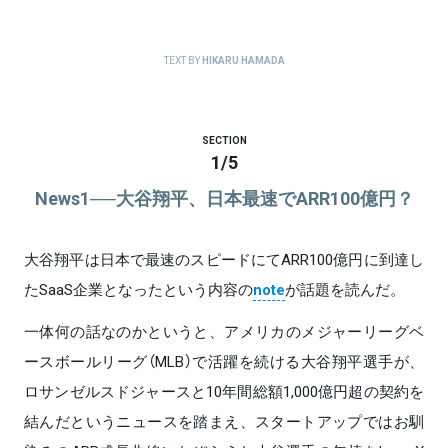
TEXT BY
HIKARU HAMADA
SECTION
1
/
5
News1──大谷翔平、日本最速でARR100億円？
大谷翔平は日本で最速のスピードにてARR100億円に到達し
たSaaS企業となったという内容の
note
が話題を読んだ。
一体何の話なのかというと、アメリカのメジャーリーグベ
ースボールリーグ（MLB）で活躍を続ける大谷翔平選手が、
ロサンゼルスドジャースと10年間総額1,000億円超の契約を
結んだというニュースを踏まえ、スタートアップではお馴