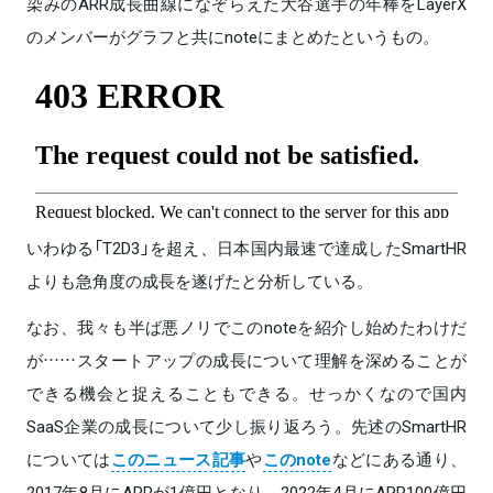
染みのARR成長曲線になぞらえた大谷選手の年棒をLayerX
のメンバーがグラフと共にnoteにまとめたというもの。
いわゆる「T2D3」を超え、日本国内最速で達成したSmartHR
よりも急角度の成長を遂げたと分析している。
なお、我々も半ば悪ノリでこのnoteを紹介し始めたわけだ
が……スタートアップの成長について理解を深めることが
できる機会と捉えることもできる。せっかくなので国内
SaaS企業の成長について少し振り返ろう。先述のSmartHR
については
このニュース記事
や
このnote
などにある通り、
2017年8月にARRが1億円となり、2022年4月にARR100億円