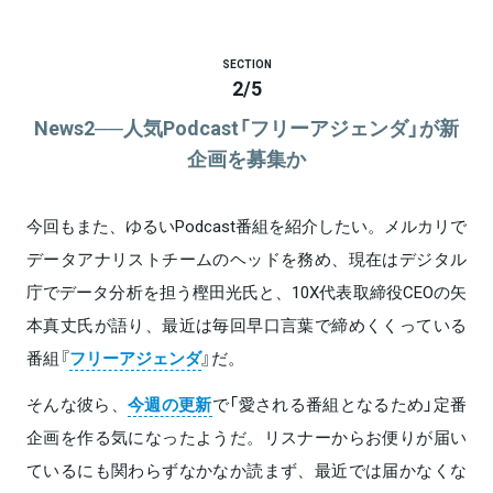
SECTION
2
/
5
News2──人気Podcast「フリーアジェンダ」が新
企画を募集か
今回もまた、ゆるいPodcast番組を紹介したい。メルカリで
データアナリストチームのヘッドを務め、現在はデジタル
庁でデータ分析を担う樫田光氏と、10X代表取締役CEOの矢
本真丈氏が語り、最近は毎回早口言葉で締めくくっている
番組『
フリーアジェンダ
』だ。
そんな彼ら、
今週の更新
で「愛される番組となるため」定番
企画を作る気になったようだ。リスナーからお便りが届い
ているにも関わらずなかなか読まず、最近では届かなくな