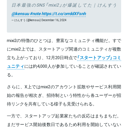
日本最強のSNS「mixi2」が爆誕してた｜けんすう
@kensuu
#note
https://t.co/orrddXFsnh
— けんすう (@kensuu)
December 16, 2024
mixi2の特徴のひとつは、豊富なコミュニティ機能だ。すで
にmixi2上では、スタートアップ関連のコミュニティが複数
立ち上がっており、12月20日時点で
「スタートアップ」コミ
ュニティ
には約4,000人が参加していることが確認されてい
る。
さらに、X上ではmixi2のアカウント拡散やサービス利用開
始の報告が相次ぎ、招待制という特性から各ユーザーが招
待リンクを共有している様子も見受けられる。
一方で、スタートアップ起業家たちの反応はまちまちだ。
まだサービス開始後数日であるため利用を開始していない