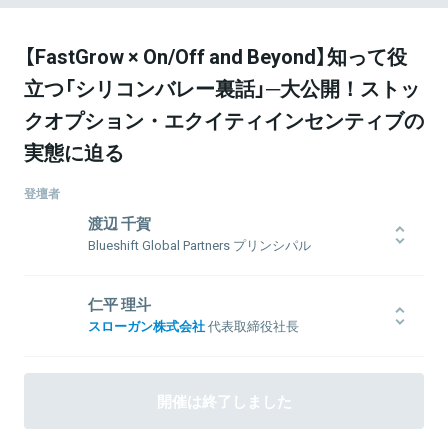
【FastGrow × On/Off and Beyond】知って役
立つ「シリコンバレー裏話」─大公開！ストッ
クオプション・エクイティインセンティブの
実態に迫る
登壇者
渡辺 千賀
Blueshift Global Partners プリンシパル
テクノロジー領域での日米企業間提携をサポートするシリコンバレ
ーのコンサルティング会社、Blueshift Global Partnersの創業者。
仁平 理斗
三菱商事、マッキンゼーを経て現職。最先端のイノベーションにフ
スローガン株式会社
代表取締役社長
ォーカスし、投資と共同事業開発を組み合わせたアライアンスの最
適なあり方を提案、日本の大手企業の米国テクノロジーベンチャー
早稲田大学国際教養学部在学中の2008年より創業期のスローガン株
探索・関係づくりや、日米ベンチャーの進出支援を行っている。東
式会社にインターンとして約1年半在籍、事業責任者を務めたのち、
京大学工学部学士、Stanford大学MBA
2010年、株式会社ディー・エヌ・エーに入社。DeNAとNTTドコモ
開催は終了しました
の合弁会社でのUGC事業立ち上げ、DeNA Seoulでの韓国事業立ち
上げを経て、ゲーム事業部にて複数のゲームタイトルをプロデュー