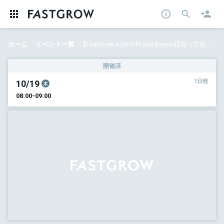
ホーム
イベント一覧
【FastGrow × On/Off and Beyond】知って役立つ「シリコンバレー裏話」─大公開！ストックオプション・エクイティインセンティブの実態に迫る
開催済
10/19
1日程
木
08:00-09:00