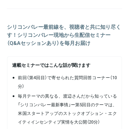
ス。2016年12月、スローガン株式会社に復帰。2017年に執行役員に
就任、新卒採用支援事業の責任者を務める。2021年3月に取締役 執
関連情報をみる
行役員COOに就任。2023年3月より創業者からのバトンを受け代表取
締役社長に就任。
シリコンバレー最前線を、視聴者と共に知り尽く
す！シリコンバレー現地から生配信セミナー
（Q&Aセッションあり）を毎月お届け
関連情報をみる
連載セミナーではこんな話が聞けます
前回（第4回目）で寄せられた質問回答コーナー（10
分）
毎月テーマの異なる、渡辺さんだから知っている
「シリコンバレー最新事情」ー第5回目のテーマは、
米国スタートアップのストックオプション・エク
イティインセンティブ実情を大公開（20分）