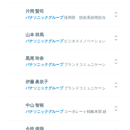
る。
年モノづくり人材育成施策の企画運営にて全社表彰受賞。同年より
神戸大学 国際文化学部（現:国際人間科学部 グローバル文化学科）
全社採用部門の事務系採用として、採用戦略企画、選考設計など採
を卒業後、2015年パナソニック入社。兵庫県出身。在学中はアメリ
片岡 賢司
用業務全般を担当。
カ政治論を専攻し、大学時代の多くを海外で過ごす。入社以降一貫
パナソニックグループ
採用部 技術系採用担当
して全社新卒採用に携わり、事務系採用戦略企画立案～運営まで幅
関連情報をみる
広く採用業務に従事。同時に海外採用担当として、外国籍人材採用
大阪大学 基礎工学部 生物工学コース(脳科学)を卒業後、2009年パナ
関連情報をみる
に向けた戦略立案にも注力。また、同社100周年を記念した若手プロ
ソニック入社、大阪府出身。入社後、半導体部門 技術営業とし
山本 祥馬
ジェクトに選出され、「100BANCH」構想案を企画。
て、中国スマートフォンメーカ向けに、カメラデバイス(イメージセ
パナソニックグループ
ビジネスイノベーション
関連情報をみる
ンサ)の新規サプライチェーン開拓に携わる。2013年より新規事業部
本部 事業戦略センター イノベーション戦略企
門にて、AI・IoTのソリューションの商品企画・事業開発を担当。
画部
2017年より技術系採用担当として、採用戦略企画立案、実行などに
黒尾 玲奈
関西学院大学法学部を卒業後、新卒で松下電工（現パナソニック）入
従事。
パナソニックグループ
ブランドコミュニケーシ
関連情報をみる
社。4年間経理部門に従事した後、パナソニックの社内公募制度eチ
ョン本部
ャレンジを活用して、顧客直掌インフラ構築実証プロジェクトに参
画。プロイエをはじめ、同社が手がける新規事業の開拓・確立をサ
一橋大学法学部在籍時、アイセック一橋大学委員会に所属。フィリ
伊藤 眞依子
ポート。ビジネスイノベーション本部 事業戦略センターへの異動後
ピンにおける貧困層への教育活動や、国際会議への参画、大学支部
パナソニックグループ
ブランドコミュニケーシ
関連情報をみる
も若手イノベーター人材の育成を牽引するなど、変革へ向けた様々
の代表などを務める。
ョン本部 スペースクリエイツ部
なアクションに携わっている。
そのほか、ベンチャー2社（動画コンテンツ制作、経営企画）と国会議
員のインターンなどを経て2018年にパナソニックに入社、現在2年
慶應義塾大学環境情報学部を卒業後、2014年パナソニック入社。3年
中山 智裕
目。
間、マーケティング部門で照明器具の商品企画・販促企画に従事。
パナソニックグループ
コーポレート戦略本部 経
オリンピック・パラリンピックに関する展示やイベントの展開を通
その後、パナソニックの社内公募制度eチャレンジを活用し、ブラン
営企画部
じて、コーポレートブランドイメージ向上を目指す活動を実施。
ドコミュニケーション部門へ異動。パナソニックの家電やリフォー
関連情報をみる
ムの提案をする、新形態のコミュニティスタジオの立ち上げプロジ
京都工芸繊維大学を卒業後、2012年にパナソニック入社。3年目でベ
今枝 侑哉