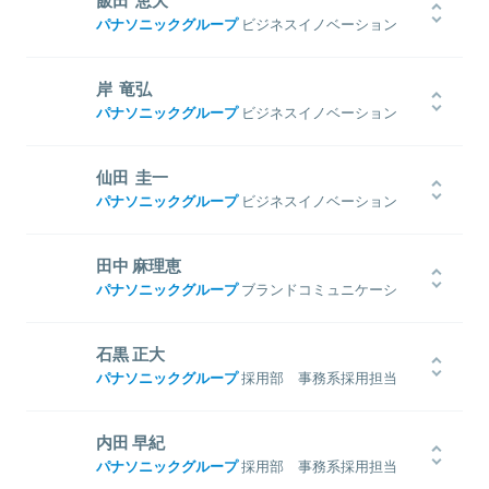
飯田 恵大
経理に3年間従事した後、リクルートキャリアへ転職。人材採用関連
機構の要請を受けダイエーの社長に就任して同社の経営再建を担っ
パナソニックグループ
ビジネスイノベーション
事業の営業として約3年間従事した後、パナソニックの採用から日本
た。2007年には日本マイクロソフトへ転じて米国本社のバイスプレ
本部 AIソリューションセンター イノベーション
の就職活動の在り方を変えたいとパナソニックにカムバックし現
ジデント、日本法人の社長、会長を歴任。そして2017年、古巣パナ
推進部門 主任技師
職。
ソニックの要請を受けてカムバック。同社専務執行役員および、コ
岸 竜弘
名古屋大学大学院にてWebアプリケーション等の研究に携わり、修
ネクティッドソリューションズ社 社長に就任した。
関連情報をみる
パナソニックグループ
ビジネスイノベーション
了後の2007年に松下電器産業（現パナソニック）入社。エンジニアと
本部 AIソリューションセンター イノベーション
してブルーレイ/DVDレコーダー「DIGA」にWeb技術を活用する事業
推進部門 博士（工学）
等に携わった後、クラウド関連やスマートハウス関連事業へ参画。
関連情報をみる
仙田 圭一
2015年には、IoT機器のCerevo社とのコラボレーションによって、
2013年に早稲田大学大学院の創造理工学研究科を修了後、そのまま
パナソニックグループ
ビジネスイノベーション
関連情報をみる
スマートマイク「Listnr（リスナー）」を共同開発。2016年から現職に
先進理工学研究科にて博士課程に進み、日本学術振興会の特別研究
本部 AIソリューションセンター リビングスペー
就き、パナソニックラボラトリー東京にて主にコミュニケーション
員も務めた。ロボティクス、ヒューマノイド、ヒューマン・ロボッ
スソリューション部 部長
AI関連の領域でR&Dに携わっている。
ト・インタラクションの分野で研究を進め、Ph.D.を取得後の2016年
田中 麻理恵
度から早稲田大学理工学研究所次席研究員（研究院助教）を務めた
京都大学大学院を修了後、1997年に松下電器産業（現パナソニック）
パナソニックグループ
ブランドコミュニケーシ
後、モノ作りへの情熱から2017年にパナソニック入社。自律移動系
入社。エンジニアとしてカーナビおよびデジタル家電向けシステム
ョン本部 スペースクリエイツ部 スペースメディ
製品のプラットフォーム開発など、主にロボティクス領域のR&Dに
LSIの開発などに携わった後、企画担当として103インチのフルハイ
ア戦略室 展示・イベント課
携わっている。
ビジョンプラズマモニターや「VIERA Link」のプロジェクトを立ち上
関連情報をみる
石黒 正大
げた。その後、R&D構造改革の担い手としてBtoB事業へのシフト等
神戸大学発達科学部を卒業後、2010年にパナソニック入社。海外営
パナソニックグループ
採用部 事務系採用担当
に携わり、2015年オープンのWonder Life-BOXのプロデュースや、
業部門での経理業務を担当した後、2014年には本社経理企画室で
2016年オープンの共創型ラボWonder LAB Osakaの企画・運営、
CFOスタッフに。2015年、社内制度を利用しブランド部門へ異動。
慶應義塾大学 文学部を卒業後、2008年松下電器産業（現パナソニッ
AI・IoT・ロボティクス・センシング分野の技術者が集結して東京有
現在は国内および海外で開催される展示会やイベントに携わり、北
ク）入社、千葉県出身。入社後はオートモーティブ事業部門にて主に
関連情報をみる
内田 早紀
明地区に開設されたパナソニックラボラトリー東京（ヒトティクス研
米で開催されるベンチャーの登竜門、「サウスバイ・サウスウェス
2000名の給与福祉を担当、2011年より同部門の1500名規模の工場に
パナソニックグループ
採用部 事務系採用担当
究所）に従事。パナソニックが目指す新しい価値の創造を牽引してい
ト」などへの出展を担当。
て配置育成、評価、制度策定、研修など人事業務全般を担当、2015