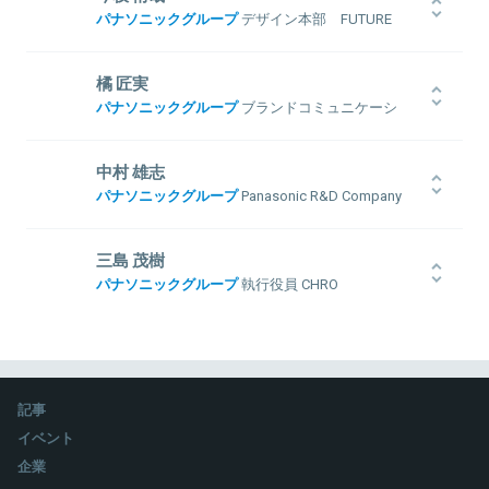
ェクトに参画。現在はスタジオ内の展示企画を担当し、お客様に寄
ンチャー企業へ転職したが挫折を経験し、1年後ジョブリターン制度
パナソニックグループ
デザイン本部 FUTURE
り添ったライフスタイルや住まいの提案を行っている。
を通じパナソニックに再び入社。新卒時と同じPC事業部門で、中国
LIFE FACTORY デザインストラテジスト
市場開拓の専任組織下で法人営業・商務に従事。2017年10月より現
関連情報をみる
職。
新卒で株式会社ソニー・インタラクティブエンターテインメント入
橘 匠実
社。
パナソニックグループ
ブランドコミュニケーシ
プレイステーション関連のブランドデザイン及びプロダクトデザイ
関連情報をみる
ョン本部 コミュニケーションデザイナー
ンを担当。
その後フリーランスにて主に新規事業のデザインコンサルティング
新卒でパナソニック株式会社へ入社し、資材購買部門を経て、2014
関連情報をみる
中村 雄志
業務を経て、
年からブランドコミュニケーション本部にて主に欧米の展示会・イ
パナソニックグループ
Panasonic R&D Company
2016年にパナソニック株式会社に入社。
ベントの企画を担当。2017年より米国パナソニックノースアメリカ
of America, Senior Manager
先行デザイン開発のプロジェクトリードやミラノサローネ2018のブ
にてコーポレートコミュニケーションを担当し、2019年帰任。「新規
ランドビジョン発信などを担当。
事業に伴走する攻めの広報」を掲げ、社内の事業開発をコミュニケー
立命館大学大学院を修了後、在学中にインターンを経験したのち松
三島 茂樹
ション面から支援している。記事で紹介したブログは
こちらから
下電工株式会社（当時）に入社。生産技術、研究開発、商品開発、経
パナソニックグループ
執行役員 CHRO
営企画などを経て、2017年よりシリコンバレーで北米向けIoTサービ
ス事業開発の責任者を担当。現在は、事業部門の事業開発と北米営
1987年、松下電器産業入社。本社および事業部門の人事責任者を歴
業、本社部門の組織変革と北米事業開発の併せて4部署を兼務する。
任。エコソリューションズ社（旧松下電工）照明事業部門人事責任
関連情報をみる
グロービス経営大学院2016年卒業。行動指針は「パナソニックを使い
者、コーポレート戦略本部人事戦略部部長などを経て、2019年4月よ
関連情報をみる
こなす、圧倒的に。」
り現職。
記事
イベント
企業
関連情報をみる
関連情報をみる