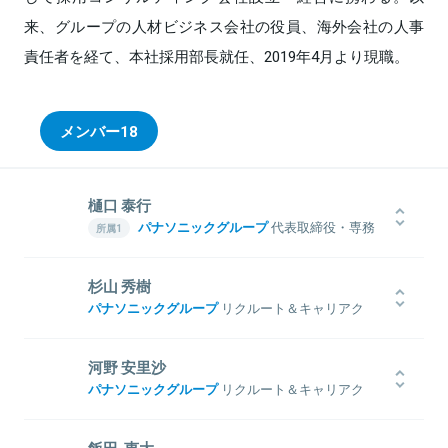
来、グループの人材ビジネス会社の役員、海外会社の人事
責任者を経て、本社採用部長就任、2019年4月より現職。
メンバー
18
樋口 泰行
パナソニックグループ
代表取締役・専務
執行役員
パナソニック株式会社 コネクティッドソ
杉山 秀樹
リューションズ社 社長
パナソニックグループ
リクルート＆キャリアク
大阪大学工学部を卒業後、1980年に新卒で松下電器産業（現パナソニ
リエイトセンター 採用ブランディング課
ック）入社。溶接機事業部、情報機器事業部を経てハーバード・ビジ
慶應義塾大学を卒業後、新卒で大手メーカーに入社したが1年足らず
ネス・スクールに留学。帰国後の1992年、ボストン コンサルティン
河野 安里沙
で退職し、ドリコムに入社して約9年間従事。営業およびマーケティ
グ グループへ転職し、コンサルタントとして複数の経営戦略プロジ
パナソニックグループ
リクルート＆キャリアク
ング、経営企画、広報/IR、HRに携わる。その後、エスクリでHR責
ェクトに携わった。1994年にはアップル、1997年にはコンパックへ
リエイトセンター 採用ブランディング課
任者を経て、パナソニックに入社し現職。
入社。2003年には、M&Aでコンパックを傘下に収めたHPグループ
同志社大学を卒業後、パナソニックに入社。マーケティング部門の
で日本ヒューレット・パッカードの社長に就任。2005年、産業再生