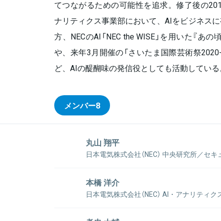
てつながるための可能性を追求。修了後の201
ナリティクス事業部において、AIをビジネス
方、NECのAI「NEC the WISE」を用いた『あ
や、来年3月開催の「さいたま国際芸術祭2020-Art
ど、AIの醍醐味の発信役としても活動している
メンバー
8
丸山 翔平
日本電気株式会社（NEC） 中央研究所／セ
関東の大学院で遺伝子機能の解明に携わり、そこに機
了後の2015年、NECに入社すると約4年間に渡りク
本橋 洋介
活用していくデータサイエンティストとして従事。ビ
日本電気株式会社（NEC） AI・アナリティク
データサイエンスに生かしていくべく、2019年よ
ス研究所 兼 価値共創センター シニアエキ
技術を現実のビジネスに応用していくための取り組み
大学院修了後の2006年、新卒でNECに入社。同社