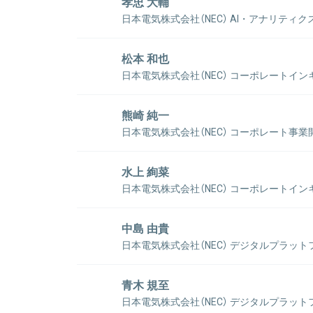
孝忠 大輔
ニング技術等の研究開発を担当。2012年以降はNE
日本電気株式会社（NEC） AI・アナリティク
技術を広く産業界で活用していくミッションにも携わり
ー センター長
の企業へのAI導入実績を築いた。並行してAI領域の
関連情報をみる
大学院での環境工学分野の研究にデータ分析を実行し
松本 和也
い、ビジネスカンファレンス等での講演活動や企業ト
スの可能性を追求していける場としてNECを選択。2
している。著書に『業界別! AI活用地図 8業界36
日本電気株式会社（NEC） コーポレートイ
マイニングやビッグデータなど時代ごとに変化する要
社）、『人工知能システムのプロジェクトがわかる本 
エイティブデザインセンター チーフデザイ
にデータ活用の持つ力を反映させてきた。2018年、
泳社）がある。
金沢美術工芸大学を卒業後、1997年にNECへ新卒
熊崎 純一
人材育成を統括する「AI人材育成センター」のセンタ
きつつ、多様なプロジェクトに携わり、2019年の
「NECアカデミー for AI」では学長を務める。ま
日本電気株式会社（NEC） コーポレート事
展にあたってはリーダー・アートディレクターも務め
協会のスキル定義委員として「データサイエンティスト
チーフデザイナー
＋データサイエンス領域タスクリスト」を作成すると共
金沢美術工芸大学を卒業後、2006年にNECへ新卒
関連情報をみる
水上 絢菜
理・データサイエンス・AI教育のモデルカリキュラ
スタートした後、様々な分野のデザインを経験すると
日本電気株式会社（NEC） コーポレートイ
んだデザインエンジニアとしても活躍している。HCD-
ネスデザインセンター デザイナー
関連情報をみる
法政大学でデザインとともにエンジニアリングやマネ
中島 由貴
卒入社。1年目からデザイナーとしてプロジェクトの
関連情報をみる
日本電気株式会社（NEC） デジタルプラッ
ザインエンジニアとしての成長も目指している。
関連情報をみる
都内の大学理学部を卒業後、2016年に日本電気へ
計に従事した後、社内制度を通じてデジタルプラット
青木 規至
業部内の商談情報管理システムやサービス事業企画等
日本電気株式会社（NEC） デジタルプラッ
に生体認証および映像分析領域にまたがる新規事業