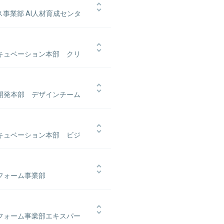
C独自のコア技術である異種混合学習
ス事業部 AI人材育成センタ
ながら、40以上の業界・100以上
エヴァンジェリストとしての役割も担
た経験などもあって、アナリティク
ップ層へのコンサルティングも実施
003年に新卒入社した後は、データ
業種の導入事例が一目でわかる』（翔泳
ンキュベーション本部 クリ
請にも対応しながら、リアルな事業
企画・開発から運用・保守まで』（翔
ナー
NECグループのAI・アナリティクス
入社。プロダクトデザインに軸足を置
ー長に就任。2019年から開始した
サウス・バイ・サウスウエストへの出
た、一般社団法人データサイエンティスト
業開発本部 デザインチーム
た。
 スキルチェックリスト」や「ITSS
に、内閣府AI戦略2019に基づく数
入社。UIデザイナーとしてキャリアを
ム作りにも携わる。
ともにプログラミングにまで踏み込
ンキュベーション本部 ビジ
Net認定 人間中心設計専門家。
ジメントも学んだ後、2018年に新
最前線に立つ一方、熊崎氏同様、デ
トフォーム事業部
入社。航空機の航法支援システムの設
フォーム事業部への異動を志願。事
に携わった後、現在は青木氏ととも
トフォーム事業部エキスパー
、プロモーション分野に携わってい