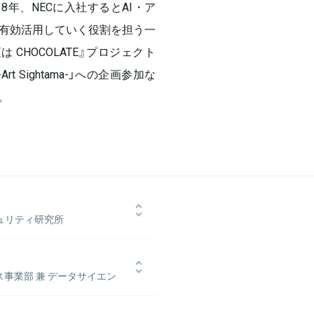
8年、NECに入社するとAI・ア
に有効活用していく役割を担う一
の頃は CHOCOLATE』プロジェクト
 Sightama-」への企画参加な
。
キュリティ研究所
械学習を用いていく研究に没頭。修
ライアント企業の経営課題解決にAIを
ジネスドメインで得た知見をさらに
ス事業部 兼 データサイエン
り中央研究所へ転じ、最先端の理論や
スパート
を担っている。
研究所にてAI、機械学習、データマイ