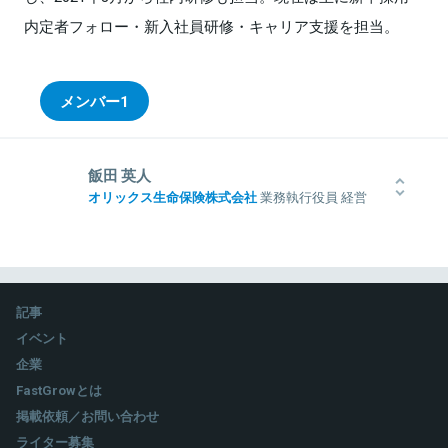
内定者フォロー・新入社員研修・キャリア支援を担当。
メンバー
1
飯田 英人
オリックス生命保険株式会社
業務執行役員 経営
企画本部管掌
1996年国内生保に入社。営業支社および本社での営業推進業務を経
験。その後、買収・合併等を経て外資生保に20年近く勤務し、保険
商品の企画・開発や収益管理、営業社員チャネルの販売戦略等を担
当。2018年オリックス生命に入社し、主に会社全体を俯瞰する立場
記事
で経営戦略の企画・推進を管掌している。
イベント
企業
FastGrowとは
掲載依頼／お問い合わせ
関連情報をみる
ライター募集