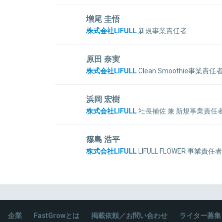
関連情報をみる
上智大学卒業後、人材関連企業を経て2005年LIFULL
る。
人事責任者として人事部を立ち上げ、企業文化、採用
増尾 圭悟
に尽力。
株式会社LIFULL
新規事業責任者
2017年「ベストモチベーションカンパニーアワード」
2009年新卒入社。法人営業・グループ長を経験した
ベストカンパニー選出(2011年~2017年)、
関連情報をみる
にLIFULLへ出戻りし、営業・ものづくりの両責任
原田 奈実
健康経営銘柄選定(2015年度、2016年度)などの表彰
業提案制度「SWITCH」で提案していた事業案をブ
株式会社LIFULL
Clean Smoothie事業責任
著書に、「日本一働きたい会社のつくりかた(PHP研究
在は、スポーツ指導者の課題を解決する新規事業の責
2017年新卒入社。「きっかけ食堂」代表。
法人営業の傍ら、内定者時代から挑戦し続けた新規事業
浜岡 宏樹
卒２年目で入賞。
株式会社LIFULL
社長補佐 兼 新規事業責任
関連情報をみる
"食"や"農業"領域における課題解決を目的とした新
関連情報をみる
2014年新卒入社、営業・チームリーダー経験した
る。補佐業と並行して、新規事業提案制度「SWITC
篠島 浩平
社会」を目指し、<事業に挑戦する学生>と<応援を
株式会社LIFULL
LIFULL FLOWER 事業責任
「Challenge Base」のトライアル実施中。「事
関連情報をみる
地域情報UCGサービス、リフォーム事業、内閣官房
賛募集中！
検証などLIFULLの様々な新規事業・POC領域で
LIFULLFLOWERの事業責任者として社会課題の解決
企業
FastGrowとは
関連情報をみる
掲載依頼／お問い合わせ
ライター募集