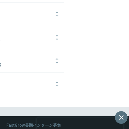
(旧ネクスト)入社。
、人材育成、人事制度の基礎づくり
1位、7年連続「働きがいのある会社」
後、プロスポーツチームへ転職。 後
者を兼任。並行して、転職前に新規事
実績をもつ。
ラッシュアップして社長に直談判。現
者
所)」。
任者を務める。
提案制度「SWITCH」において新
者
規事業の事業責任者を務める。
後、社長室に異動。社長補佐を務め
H」に挑戦し入賞。「挑戦が認められる
したい社会人>のマッチングサービス
者
業挑戦をしたい学生」のトライアル参加者絶
との引越しワンストップサービス実
事業プロデューサーとして従事。現在は
に奮闘中。
FastGrow長期インターン募集