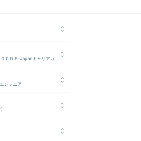
会社リクルートコスモス(現:株式会社
式会社リクルートホールディングス)
株式会社LIFULL)設立。2010年に
ＧＣＤＦ-Japanキャリアカ
 WISDOM FOUNDATION」代
人「Living Anywhere」理事
年にLIFULL（当時はネクスト）に
ビス事業、大学生向けのキャリア教
 エンジニア
動。以来新卒エンジニアの採用を担当
の後教育系のCGMを運営するベンチ
積む。LIFULLの企業理念やカルチ
Lが展開しているオーストラリアとドイ
r）
2012年に中途入社。LIFULLグ
担う。また、CVC(Corporate
の立ち上げ、新規事業提案制度「Switch」の審
タートアップへの投資を推進してい