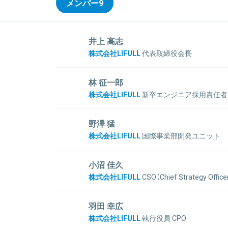
メンバー
9
井上 高志
株式会社LIFULL
代表取締役会長
1968年、横浜市生まれ。青山学院大学卒業後、株式
コスモスイニシア)入社。株式会社リクルート(現:株
林 征一郎
を経て、26歳で独立し、1997年に株式会社ネクスト(現:
株式会社LIFULL
新卒エンジニア採用責任者 
東証一部上場。また、新経済連盟理事、一般財団法人「NEXT
ウンセラー
表理事、一般社団法人「21世紀学び研究所」理事、一般社団法
新卒で専門商社に入社し、大手人材紹介会社を経て2009
野澤 猛
も務めている。
入社。入社後は新規事業2つ（地域コミュニティサー
株式会社LIFULL
国際事業部開発ユニット
育事業）の立上げを担当し、2012年に人事本部へ異
大学時代からアルバイトでHTMLとPHPを学び、そ
している。
ャー企業に入社。エンジニア／PMとしてのキャリアを
小沼 佳久
ャーに共感し、2017年7月に入社。現在はLIFUL
株式会社LIFULL
CSO（Chief Strategy Office
ツの不動産検索ポータルの開発に従事している。
関連情報をみる
シンクタンク、戦略系コンサルティングファームを経て、
関連情報をみる
ループ全体の経営戦略企画、M&A・投資、子会社の統括を
羽田 幸広
Venture Capital)である「LIFULL Ventures」
株式会社LIFULL
執行役員 CPO
査員等によりグループの新規事業開発や国内・海外ス