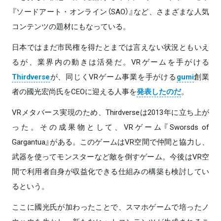
『ソードアート・オンライン（SAO）』など、さまざまな人気
コンテンツの題材にもなっている。
日本ではまだ市民権を得たとまでは言えない状況ともいえ
るが、業界内の動きは活発だ。VRゲームを手がける
Thirdverse
が、同じくVRゲーム事業を手がける
gumi
創業
者の國光宏尚氏をCEOに迎える人事を
発表したのだ
。
VRメタバース実現のため、Thirdverseは2013年に立ち上が
った。その成果物として、VRゲーム『Sworsds of
Gargantua』がある。このゲームはVR空間で仲間と協力し、
武器を使ってモンスターなど敵を倒すゲーム。今後はVR空
間で利用者自身が収益化できる仕組みの構築も検討してい
るという。
ここに國光氏が加わったことで、スマホゲームで培ったノ