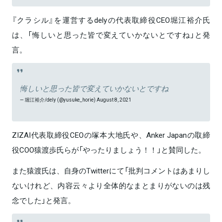
『クラシル』を運営するdelyの代表取締役CEO堀江裕介氏
は、「悔しいと思った皆で変えていかないとですね」と発
言。
悔しいと思った皆で変えていかないとですね
— 堀江裕介/dely (@yusuke_horie)
August 8, 2021
ZIZAI代表取締役CEOの塚本大地氏や、Anker Japanの取締
役COO猿渡歩氏らが「やったりましょう！！」と賛同した。
また猿渡氏は、自身のTwitterにて「批判コメントはあまりし
ないけれど、内容云々より全体的なまとまりがないのは残
念でした」と発言。