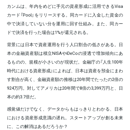
カンムは、年内をめどに手元の資産形成に活用できるVisa
カード『Pool』をリリースする。同カードに入金した資金の
中で決済していない分を運用に回す仕組み。また、同カー
ドで決済を行った場合は1%が還元される。
背景には日本で資産運用を行う人口割合の低さがある。日
本の金融資産額は積立NISAやiDeCoの浸透で増加傾向にあ
るものの、規模が小さいのが現状だ。金融庁の『人生100年
時代における資産形成』によれば、日本は資産を預金にまわ
す割合が高く、金融資産額の推移は20年間でたったの2倍の
924万円。対してアメリカは20年間で8倍の3,399万円と、日
本の約3.7倍だ。
感覚値だけでなく、データからもはっきりとわかる、日本
における資産形成意識の遅れ。スタートアップが創る未来
に、この解消はあるだろうか？