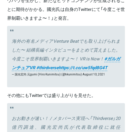
ウハウを生かし、新たなヒットコンテンツが生成されるこ
とに期待がかかる。國光氏は自身のTwitterにて「今度こそ世
界制覇いきますよ〜！」と発言。
海外の有名メディアVenture Beatでも取り上げられま
した〜 結構長編インタビューをまとめて貰えました。
今度こそ世界制覇いきますよ〜！ VR is Now！
#ガルガ
ンチュアVR
#thirdverse
https://t.co/uw5fqd8G4T
— 国光宏尚 元gumi (Hiro Kunimitsu) (@hkunimitsu)
August 10, 2021
その他にもTwitterでは盛り上がりを見せた。
おお動きが速い！ / メタバース実現へ「Thirdverse」20
億円調達、國光宏尚氏が代表取締役に就任