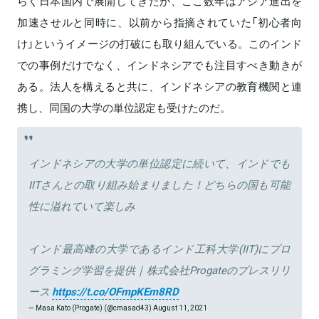
らく日本国内で展開してきたが、ここ数年はアジア進出を
加速させルと同時に、以前から指摘されていた「初心者向
け」というイメージの打破にも取り組んでいる。このインド
での事例だけでなく、インドネシアでも注目すべき動きが
ある。法人を構えると共に、インドネシアの教育機関と連
携し、同国の大学の単位認定も受けたのだ。
インドネシアの大学の単位認定に続いて、インドでも
IITさんとの取り組み始まりました！どちらの国も可能
性に溢れていて楽しみ
インド最高峰の大学であるインド工科大学(IIT)にプロ
グラミング学習を提供｜株式会社Progateのプレスリリ
ース
https://t.co/OFmpKEm8RD
— Masa Kato (Progate) (@cmasad43)
August 11, 2021