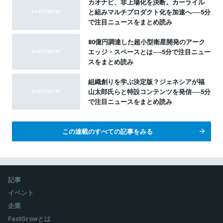
カオナビ、非上場化を決断。カーライル
と組みマルチプロダクト化を加速へ──5分
で注目ニュースをまとめ読み
80億円調達した超小型衛星開発のアーク
エッジ・スペースとは──5分で注目ニュー
スをまとめ読み
組織創りを学ぶ決定版？ジェネシアが福
山太郎氏らと特設コンテンツを発信──5分
で注目ニュースをまとめ読み
この連載のすべての記事をみる
記事
イベント
企業
FastGrowとは