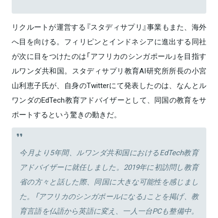
リクルートが運営する『スタディサプリ』事業もまた、海外
へ目を向ける。フィリピンとインドネシアに進出する同社
が次に目をつけたのは「アフリカのシンガポール」を目指す
ルワンダ共和国。スタディサプリ教育AI研究所所長の小宮
山利恵子氏が、自身のTwitterにて発表したのは、なんとル
ワンダのEdTech教育アドバイザーとして、同国の教育をサ
ポートするという驚きの動きだ。
今月より5年間、ルワンダ共和国におけるEdTech教育
アドバイザーに就任しました。2019年に初訪問し教育
省の方々と話した際、同国に大きな可能性を感じまし
た。「アフリカのシンガポールになる」ことを掲げ、教
育言語を仏語から英語に変え、一人一台PCも整備中。