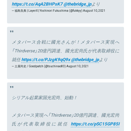
https://t.co/AqA2BHPsK7
@thebridge_jp
より
— 福島良典 | LayerX | Yoshinori Fukushima (@fukkyy)
August 10, 2021
メタバース合戦に國光さんが！メタバース実現へ
「Thirdverse」20億円調達、國光宏尚氏が代表取締役に
就任
https://t.co/PJzgK9qQ9x
@thebridge_jp
より
— 土屋尚史 / Goodpatch (@tsuchinao83)
August 10, 2021
シリアル起業家国光宏尚、始動！
メタバース実現へ「Thirdverse」20億円調達、國光宏尚
氏が代表取締役に就任
https://t.co/pSC15GP85I