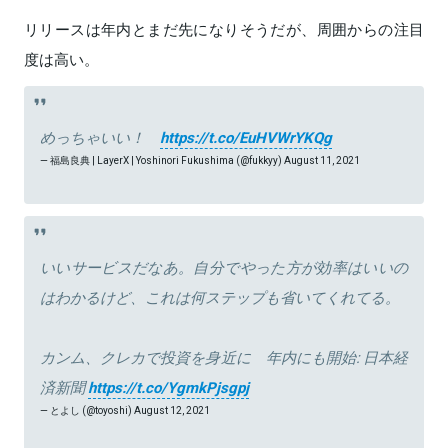
リリースは年内とまだ先になりそうだが、周囲からの注目
度は高い。
めっちゃいい！
https://t.co/EuHVWrYKQg
— 福島良典 | LayerX | Yoshinori Fukushima (@fukkyy)
August 11, 2021
いいサービスだなあ。自分でやった方が効率はいいの
はわかるけど、これは何ステップも省いてくれてる。
カンム、クレカで投資を身近に 年内にも開始: 日本経
済新聞
https://t.co/YgmkPjsgpj
— とよし (@toyoshi)
August 12, 2021