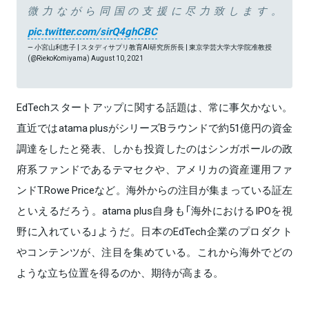
微力ながら同国の支援に尽力致します。
pic.twitter.com/sirQ4ghCBC
— 小宮山利恵子 | スタディサプリ教育AI研究所所長 | 東京学芸大学大学院准教授
(@RiekoKomiyama)
August 10, 2021
EdTechスタートアップに関する話題は、常に事欠かない。
直近ではatama plusがシリーズBラウンドで約51億円の資金
調達をしたと発表、しかも投資したのはシンガポールの政
府系ファンドであるテマセクや、アメリカの資産運用ファ
ンドT.Rowe Priceなど。海外からの注目が集まっている証左
といえるだろう。atama plus自身も「海外におけるIPOを視
野に入れている」ようだ。日本のEdTech企業のプロダクト
やコンテンツが、注目を集めている。これから海外でどの
ような立ち位置を得るのか、期待が高まる。