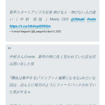
新卒スタートアップ入社者 伸びる人・伸びない人の違
い｜中村 拓哉 | Meety CEO
@3kkabi
#note
https://t.co/U6AvpGS9Gm
— Fumiya Yaegashi (@f_yaegashi)
April 5, 2022
中村さんのnote、新卒の時に良く言われていた話を沢
山思い出した笑
「機会は集中する」「インプット偏重になるな」みたいな
話は、ほんとに毎日のようにフィードバックされてい
た気がするｗ