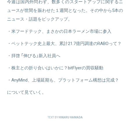
今週は国内外問わず、数多くのスタートアップに関するニ
ュースが世間を賑わせた１週間となった。その中から5本の
ニュース・話題をピックアップ。
・米フードテック、まさかの日本ラーメン市場に参入
・ペットテック史上最大、累計21.7億円調達のRABOって？
・拝啓 「伸びる」新入社員へ
・株主との折り合いはいかに？bitFlyerの買収騒動
・AnyMind、上場延期も、プラットフォーム構想は完成？
について見ていく。
TEXT BY
HIKARU HAMADA