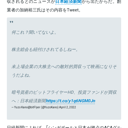
収されるとのニュースが
日本経済新聞
から出たからだ。創
業者の加納裕三氏はその内容をTweet。
何これ？聞いてないよ。
株主総会も紐付けされてるしねー。
未上場企業の大株主への敵対的買収って映画になりそ
うだよね。
暗号資産のビットフライヤーHD、投資ファンドが買収
へ：日本経済新聞
https://t.co/y1q6NGM0Jn
— Yuzo Kano@bitFlyer (@YuzoKano)
April 2, 2022
日経新聞によれば、「シンガポールと日本が拠点のACAグル