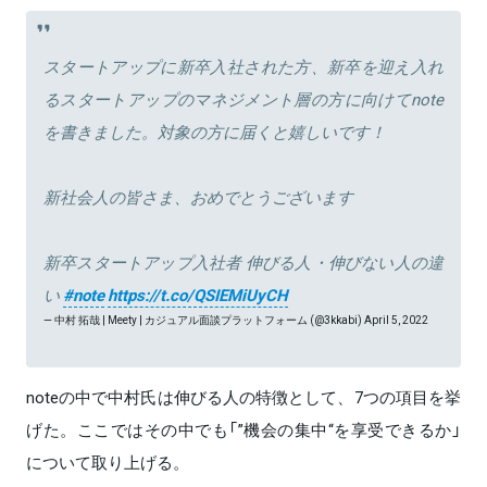
スタートアップに新卒入社された方、新卒を迎え入れ
るスタートアップのマネジメント層の方に向けてnote
を書きました。対象の方に届くと嬉しいです！
新社会人の皆さま、おめでとうございます
新卒スタートアップ入社者 伸びる人・伸びない人の違
い
#note
https://t.co/QSIEMiUyCH
— 中村 拓哉 | Meety | カジュアル面談プラットフォーム (@3kkabi)
April 5, 2022
noteの中で中村氏は伸びる人の特徴として、7つの項目を挙
げた。ここではその中でも「”機会の集中“を享受できるか」
について取り上げる。