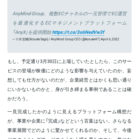
AnyMind Group、複数ECチャネルの一元管理でEC運営
を最適化するECマネジメントプラットフォーム
「AnyX」を提供開始
https://t.co/3s6NedVw3f
— 十河 宏輔(Kosuke Sogo) / AnyMind Group CEO (@kosuke47)
April 6, 2022
もし、予定通り3月30日に上場していたとしたら、このサー
ビスの登場が株価にどのような影響を与えていたのか。妄
想しても仕方がないのだが、企業経営とはかくも思い通り
にいかないものかと、身が引き締まる事例であることは確
かだろう。
一見完成したかのように見えるプラットフォーム構想だ
が、事業や企業に「完成」などという言葉はない。さらなる
事業展開でどのように驚かせてくれるのか、そして、今後