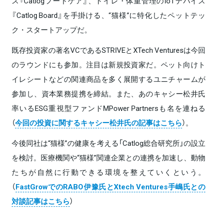
ス『Catlogフードケア』、トイレ・体重管理のIoTデバイス
『Catlog Board』を手掛ける、“猫様”に特化したペットテッ
ク・スタートアップだ。
既存投資家の著名VCであるSTRIVEとXTech Venturesは今回
のラウンドにも参加。注目は新規投資家だ。ペット向けト
イレシートなどの関連商品を多く展開するユニチャームが
参加し、資本業務提携を締結。また、あのキャシー松井氏
率いるESG重視型ファンドMPower Partnersも名を連ねる
（
今回の投資に関するキャシー松井氏の記事はこちら
）。
今後同社は“猫様”の健康を考える「Catlog総合研究所」の設立
を検討。医療機関や“猫様”関連企業との連携を加速し、動物
たちが自然に行動できる環境を整えていくという。
（
FastGrowでのRABO伊豫氏とXtech Ventures手嶋氏との
対談記事はこちら
）