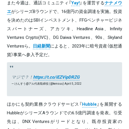
また今週は、通話コミュニティ『
Yay!
』を運営する
ナナメウ
エ
がシリーズBラウンドで、16億円の資金調達を実施。投資
を決めたのはSBIインベストメント、FFGベンチャービジネ
スパートナーズ、アカツキ、Headline Asia、Infinity
Ventures Crypto(IVC)、DG Daiwa Ventures、90s、Skyland
Venturesら。
日経新聞
によると、2023年に暗号資産（仮想通
貨）事業へ参入予定だ。
マジで？！
https://t.co/iEZVipDRZG
— けんすう@アル代表取締役 (@kensuu)
April 5, 2022
ほかにも契約業務クラウドサービス『
Hubble
』を展開する
HubbleがシリーズAラウンドでの6.5億円調達を発表。引受
先は、DNX Venturesがリードとなり、既存投資家の