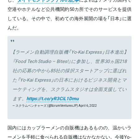
空港やホテルなど公共機関約50カ所でそのサービスを提供
している。その中で、初めての海外展開の場を「日本」に選
んだ。
【ラーメン自動調理自販機「Yo-Kai Express」日本進出】
『Food Tech Studio – Bites!』に参加し、世界30ヵ国218
社の応募の中から85社の採択スタートアップに選ばれ
た「Yo-Kai Express」の日本におけるビジネス開発とマ
ーケティングを、スクラムスタジオは全面支援してい
ます。
https://t.co/yR3CiL1Dmu
— スクラムベンチャーズ (@ScrumVenturesJP)
April 6, 2022
国内にはカップラーメンの自販機はあるものの、温かいラ
ーメンを手軽に食べられる自販機はなかなかない。今後Yo-