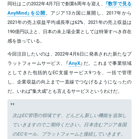
同社はこの2022年4月7日で創業6周年を迎え、
「数字で見る
AnyMind」を公開
。アジア13カ国に展開し、2017年から
2021年の売上収益平均成長率は62%、2021年の売上収益は
190億円以上と、日本の未上場企業としては特筆すべき存在
感を放っている。
今回注目したいのは、2022年4月6日に発表された新たなプ
ラットフォームサービス、『
AnyX
』だ。これまで事業領域
としてきた包括的なEC支援サービス9つを、一括で管理
し、企業収益の向上まで一直線でつなげるようになったの
だ。いわば“集大成”とも言えるサービスというわけだ。
次はEC管理の領域です、どんどん新しい機能を追加し
ていきますのでご期待ください。日本含むアジア各国
のECモール、プラットフォームと接続していきます。