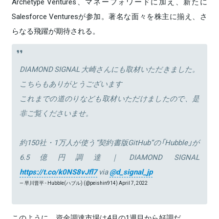
Archetype Ventures、マネーフォワードに加え、新たに
Salesforce Venturesが参加。著名な面々を株主に揃え、さ
らなる飛躍が期待される。
DIAMOND SIGNAL 大崎さんにも取材いただきました。
こちらもありがとうございます
これまでの道のりなども取材いただけましたので、是
非ご覧くださいませ。
約150社・1万人が使う“契約書版GitHub”の「Hubble」が
6.5億円調達｜DIAMOND SIGNAL
https://t.co/k0NS8vJfl7
via
@d_signal_jp
— 早川晋平 - Hubble(ハブル) (@peishin914)
April 7, 2022
このように、資金調達市場は4月の1週目から好調だ。