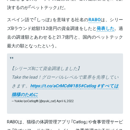
決するのが「ペットテック」だ。
スペイン語で「しっぽ」を意味する社名の
RABO
は、シリー
ズBラウンド総額13.2億円の資金調達をしたと
発表した
。過
去の調達額とあわせると21.7億円と、国内のペットテック
最大の額となったという。
【シリーズBにて資金調達しました】
Take the lead！グローバルレベルで業界を先導してい
きます。
https://t.co/aCrMCdW1B5
#Catlog
#すべては
猫様のために
— Yukiko IyoCatlog® (@oyuki_cat)
April 6, 2022
RABOは、猫様の体調管理アプリ『Catlog』や食事管理サービ