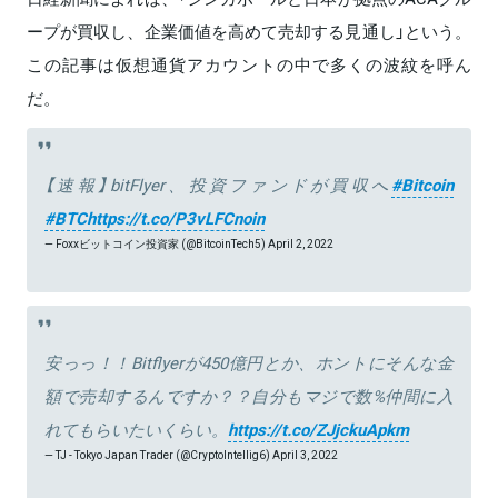
ープが買収し、企業価値を高めて売却する見通し」という。
この記事は仮想通貨アカウントの中で多くの波紋を呼ん
だ。
【速報】bitFlyer、投資ファンドが買収へ
#Bitcoin
#BTC
https://t.co/P3vLFCnoin
— Foxxビットコイン投資家 (@BitcoinTech5)
April 2, 2022
安っっ！！Bitflyerが450億円とか、ホントにそんな金
額で売却するんですか？？自分もマジで数%仲間に入
れてもらいたいくらい。
https://t.co/ZJjckuApkm
— TJ - Tokyo Japan Trader (@CryptoIntellig6)
April 3, 2022