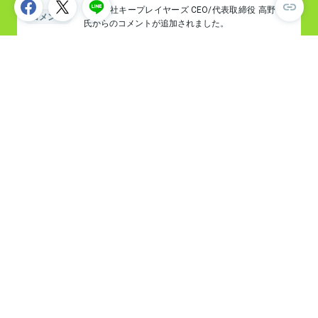
株式会社キープレイヤーズ CEO/代表取締役 高野 秀敏
コメント
氏からのコメントが追加されました。
Features
注目ポイント
FastGrowが注目するポイント
強烈なパーパス型ミッション。
POINT
01
社会に成長とイノベーションを生み
出すために必要な人材の配置問題に
一貫して取り組む
IPO実績あるスタートアップを創業期
POINT