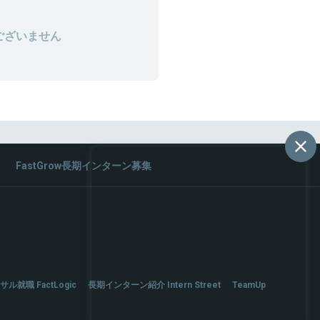
ございません
FastGrow長期インターン募集
サル就職 FactLogic
長期インターン紹介 Intern Street
TeamUp