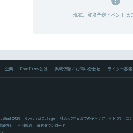
現在、登壇予定イベントは
企業
FastGrowとは
掲載依頼／お問い合わせ
ライター募集
odfind 2028
Goodfind College
社会人3年目までのキャリアサイト G3
コン
保護方針
利用規約
資料ダウンロード
nc.