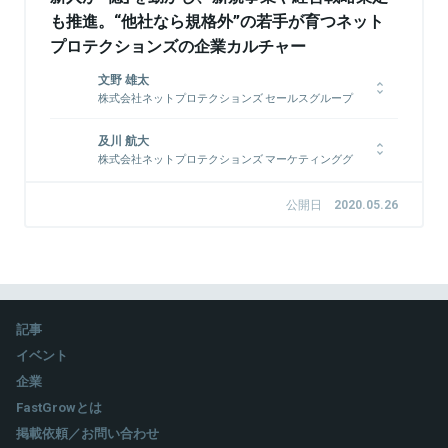
も推進。“他社なら規格外”の若手が育つネット
プロテクションズの企業カルチャー
文野 雄太
株式会社ネットプロテクションズ セールスグループ
2017年に株式会社ネットプロテクションズに新卒入社。セール
及川 航大
スグループに配属され、主幹事業であるNP後払いの大手通販事
株式会社ネットプロテクションズ マーケティンググ
業者向けセールスを担当。その後、サービス向け後払い決済の
ループ
NP後払いairにジョインし、戦略立案/セールス/マーケティング/
アライアンス/育成/チーム運営など、サービスのグロースに必要
2017年に株式会社ネットプロテクションズに新卒入社。マーケ
公開日
2020.05.26
な業務を広く担当している。
ティンググループに配属され、PR/デジタルマーケ/クリエイティ
ブ/プロモーション/ブランド策定/戦略企画等、マーケティング業
務全般を担当。2019年から上記に加えコンシューマー向けマー
ケチームの立ち上げとデータサイエンスグループを兼務。
関連情報をみる
記事
関連情報をみる
イベント
企業
FastGrowとは
掲載依頼／お問い合わせ