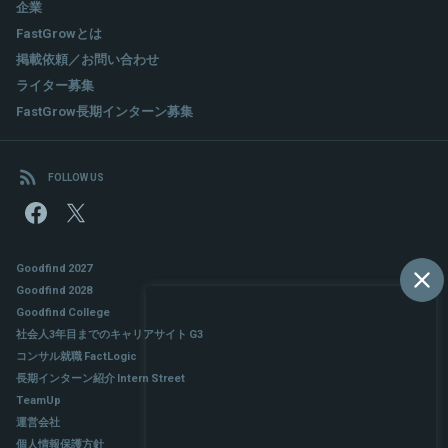
企業
FastGrowとは
掲載依頼／お問い合わせ
ライター募集
FastGrow長期インターン募集
FOLLOW US
Goodfind 2027
Goodfind 2028
Goodfind College
社会人3年目までのキャリアサイト G3
コンサル就職 FactLogic
長期インターン紹介 Intern Street
TeamUp
運営会社
個人情報保護方針