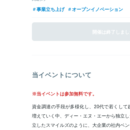
により完全独立し、スピンアウトベンチャー株式会社My
上げを経て戦略部門マネージャー。2011年、（株）
就任。
事業立ち上げ
オープンイノベーション
関連情報をみる
ントにてプレイステーションネットワークのサービス
ョンによる行動変容について学ぶ。2015年、ソニー（株）新
括課長として「みんチャレ」を開発。2016年エーテンラボ株
しソニーから独立。ソフトバンクアカデミア 外部一
開催は終了しまし
らスタートアップのアントレプレナーに進化した起業
関連情報をみる
関連情報をみる
当イベントについて
※当イベントは参加無料です。
資金調達の手段が多様化し、20代で若くして
増えていく中、ディー・エヌ・エーから独立し
立したスマイルズのように、大企業の社内ベン