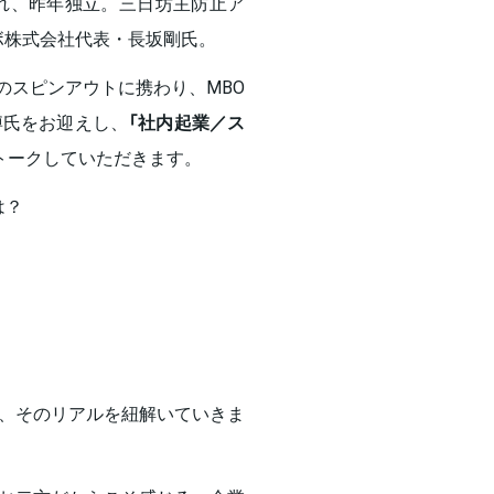
れ、昨年独立。三日坊主防止ア
ボ株式会社代表・長坂剛氏。
社のスピンアウトに携わり、MBO
博氏をお迎えし、
「社内起業／ス
トークしていただきます。
は？
、そのリアルを紐解いていきま