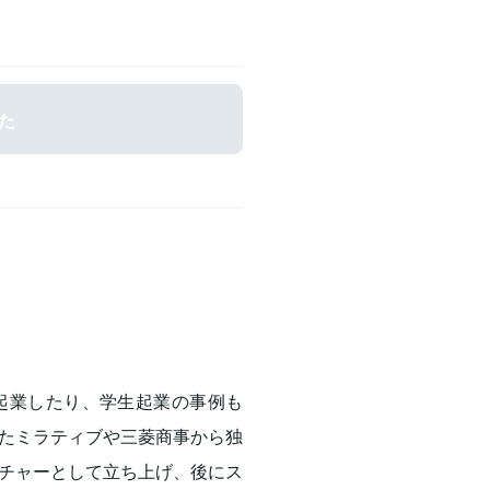
Referを設立、代表取締役CEOに
ソニー・コンピュータエンタテインメ
立ち上げに従事。ゲーミフィケーシ
規事業創出部 A10 Project 統
式会社（A10 Lab Inc.）を設立
期生。大企業のイントレプレナーか
た
家です。
起業したり、学生起業の事例も
たミラティブや三菱商事から独
チャーとして立ち上げ、後にス