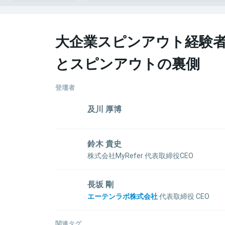
大企業スピンアウト経験
とスピンアウトの裏側
登壇者
及川 厚博
大学在学中にマクロパス株式会社を創業。東南アジア
でのアプリ開発事業を展開し、4年で年商数億円規
鈴木 貴史
め、2015年に同事業を数億円で事業譲渡。その際
株式会社MyRefer 代表取締役CEO
ら課題意識を覚え、株式会社M&Aクラウドを設立。2
1988年和歌山県生まれ。2012年静岡大学卒業後
ロースを牽引し、退任。2019年にForbes NEXT UND
ルキャリア）に入社。 ITネット業界を中心に企業の
長坂 剛
2014年に社内ベンチャー制度「0to1」をインテリ
エーテンラボ株式会社
代表取締役 CEO
ファラルリクルーティング事業 MyReferを立ち上
ゲームが好きで学生時代に業務委託の仕事で貯めた3
実現し社内ベンチャーカンパニーCEOとして事業拡大
2006年ソニー株式会社入社。B2Bソリューション
関連タグ