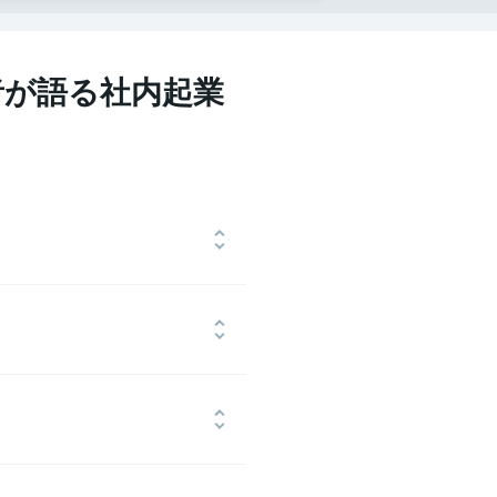
者が語る社内起業
の開発拠点を中心としたオフショア
模まで成長。別の事業に集中するた
の売却価格や買い手探しの苦労などか
026年4月まで代表取締役としてグ
、株式会社インテリジェンス（現パーソ
ER 30選出。
中途採用を支援、全社新人賞を受賞後
ジェンス歴代最年少で通過。国内初のリ
げ事業責任者に就任。9ヶ月で黒字化を
00万円をアーケードゲームに使う。
を牽引。2018年同社から事業譲渡
営業やデジタルシネマビジネスの立ち