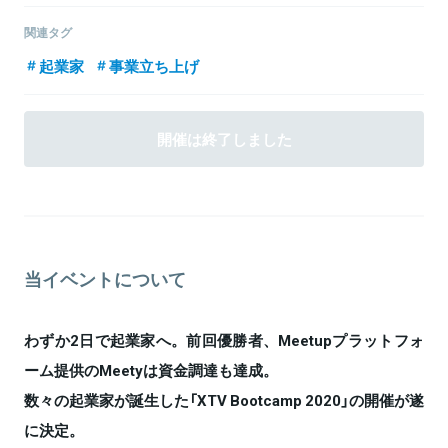
ンイノベーションプロジェクトの推進、VRの技術を活用したアドネ
1988年千葉県生まれ。慶應義塾大学理工学部卒業後、株式会社博報
2018年、XTech株式会社、XTech Ventures株式会社の2社を創業、
ットワーク事業の立ち上げを推進。2019年5月株式会社Meetyを創
堂に新卒入社。大手通信会社の営業職を経て、数多くのクライアン
エキサイト株式会社をTOBで全株式取得し、完全子会社化。
関連タグ
業。
トのデジタルマーケティング戦略策定に従事。2017年5月に退職し、
関連情報をみる
起業家
事業立ち上げ
株式会社Spartyを創業 。“色気のある時代を創ろう”をミッションに
掲げ、美容とテクノロジーの融合により、誰でも・簡単に、自分に
合った商品を生産/販売/利用できるインフラの構築を目指している。
第一弾として、日本初のパーソナライズシャンプー『MEDULLA』を
開催は終了しました
関連情報をみる
2018年5月より提供開始。7つの質問に答えるだけで、100以上の処
関連情報をみる
方からあなただけのシャンプーを製造する仕組みは、発売当初より
多くの反響を獲得。海外展開も見据え、大量生産時代から誰もがブ
ランドを創れる時代へ、化粧品/消費財メーカーのあり方を大きく変
革するBeautyTechカンパニーを目指す。
当イベントについて
関連情報をみる
わずか2日で起業家へ。前回優勝者、Meetupプラットフォ
ーム提供のMeetyは資金調達も達成。
数々の起業家が誕生した「XTV Bootcamp 2020」の開催が遂
に決定。