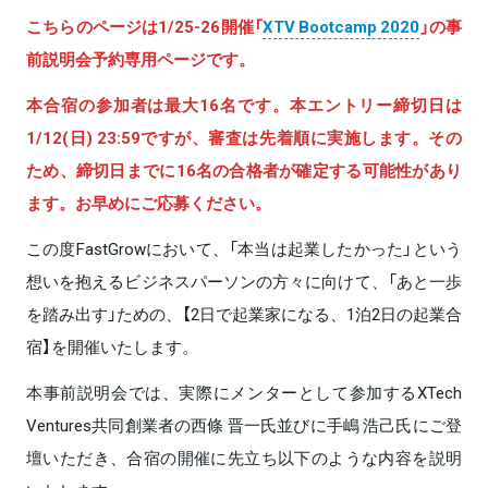
こちらのページは1/25-26開催「
XTV Bootcamp 2020
」の事
前説明会予約専用ページです。
本合宿の参加者は最大16名です。本エントリー締切日は
1/12(日) 23:59ですが、審査は先着順に実施します。その
ため、締切日までに16名の合格者が確定する可能性があり
ます。お早めにご応募ください。
この度FastGrowにおいて、「本当は起業したかった」という
想いを抱えるビジネスパーソンの方々に向けて、「あと一歩
を踏み出す」ための、【2日で起業家になる、1泊2日の起業合
宿】を開催いたします。
本事前説明会では、実際にメンターとして参加するXTech
Ventures共同創業者の西條 晋一氏並びに手嶋 浩己氏にご登
壇いただき、合宿の開催に先立ち以下のような内容を説明