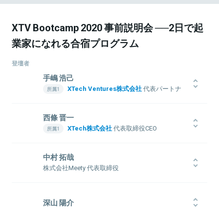
XTV Bootcamp 2020 事前説明会 ──2日で起
業家になれる合宿プログラム
登壇者
手嶋 浩己
XTech Ventures株式会社
代表パートナ
ー
株式会社LayerX
取締役
西條 晋一
1976年生まれ。1999年一橋大学商学部卒業後、博報堂に入社し、戦
XTech株式会社
代表取締役CEO
略プランナーとして6年間勤務。2006年インタースパイア（現ユナイ
XTech Ventures株式会社
代表パートナ
テッド）入社、取締役に就任。その後、2度の経営統合を行い、2012
ー
年ユナイテッド取締役に就任、新規事業立ち上げや創業期メルカリ
中村 拓哉
エキサイトホールディングス株式会社 代
への投資実行等を担当。2018年同社退任した後、Gunosy社外取締
株式会社Meety 代表取締役
表取締役社長CEO
役を経て、LayerX取締役に就任（現任）。平行してXTech Ventures
を創業し、代表パートナーに就任（現任）。
2011年Speeeに入社。デジタルマーケティングのコンサルティン
1996年に新卒で伊藤忠商事株式会社に入社。2000年に株式会社サイ
グ、アドテク事業の立ち上げ、新卒・中途採用に従事。その後社長
バーエージェントに入社。2004年取締役就任。2008年専務取締役
深山 陽介
室にて投資実行したxR関連スタートアップVRizeへ事業開発として
COOに就任。国内外で複数の新規事業を手掛ける。2013年に数百億
出向。2017年、COO事業推進責任者として転籍。大企業とのオープ
円規模のベンチャーキャピタルである株式会社WiLを共同創業。