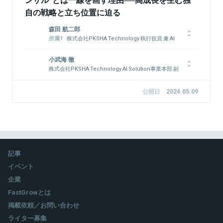
自の戦略と立ち位置に迫る
森田 航二郎
株式会社PKSHA Technology 執行役員 兼 AI
Solution事業本部 本部長
株式会社PKSHA Communication 取締役
小武海 徹
大学卒業後、アクセンチュア、ボストンコンサルティンググルー
株式会社PKSHA Technology AI Solution事業本部 副
プにて10年以上コンサルタントとして従事した後、PKSHA
事業責任者
Technologyに参画。ソリューション事業部のビジネスサイドの
大学院修了後、JR東海、楽天において、中長期での投資計画/技
公開日
2024.05.09
リーダーとして需要予測・数理最適化に関するプロジェクトを建
術開発計画の策定、リスク管理業務に従事。その後、Arthur D.
設機械、ネット広告、小売、保険、クレジットカードなどさまざ
Little (ADL)、経営共創基盤 (IGPI)を経て、PKSHA Technology
まな業界でオリジネーション・推進。2021年より、現在。
に参画。PKSHAではグループのソリューション・プロダクトの
強みを連携させながら、Communication Tech領域を中心に
様々な業界のDXを推進。
関連情報をみる
記事
イベント
関連情報をみる
企業
FastGrowとは
掲載依頼／お問い合わせ
ライター募集