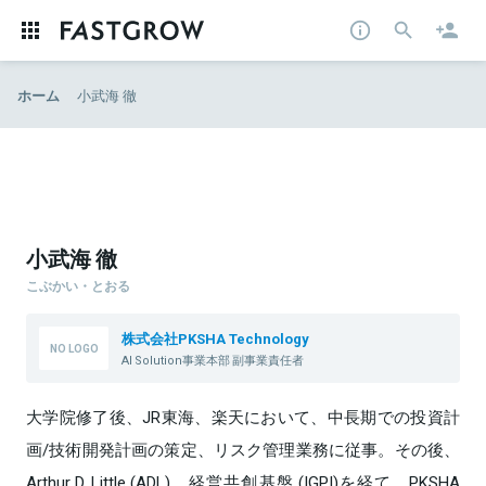
ホーム
小武海 徹
小武海 徹
こぶかい・とおる
株式会社PKSHA Technology
AI Solution事業本部 副事業責任者
大学院修了後、JR東海、楽天において、中長期での投資計
画/技術開発計画の策定、リスク管理業務に従事。その後、
Arthur D. Little (ADL)、経営共創基盤 (IGPI)を経て、PKSHA