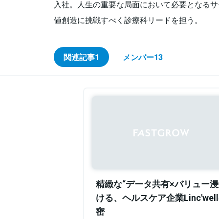
入社。人生の重要な局面において必要となるサ
値創造に挑戦すべく診療科リードを担う。
関連記事
1
メンバー
13
精緻な“データ共有×バリュー浸
ける、ヘルスケア企業Linc'we
密