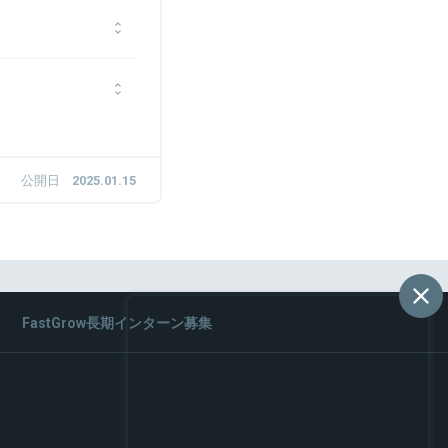
デジタル領域の第一線で
に入社。オンライン診療シス
領域・事業開発/推進領
験を積んだ後、2024
おいて必要となるサービス
べく診療科リードを担
公開日
2025.01.15
FastGrow長期インターン募集