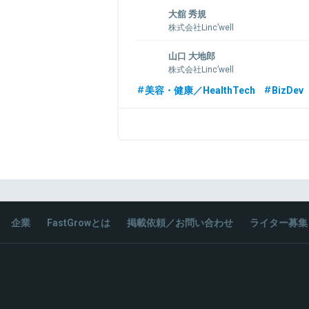
大舘 秀規
株式会社Linc’well
DeNA、ソフトバンク、リクルートにて、
山口 大地郎
多彩な経験を経て、2023年Linc'well
株式会社Linc’well
テム提供サービスにおけるマーケティング
域全般を統括。
セプテーニ、ツクルバでマーケティングの経
美容・健康／HealthTech
BizDev
年Linc'well入社。人生の重要な局面に
を生み出し、本質的な価値創造に挑戦す
う。
関連情報をみる
関連情報をみる
企業
FastGrowとは
掲載依頼／お問い合わせ
ライター募集