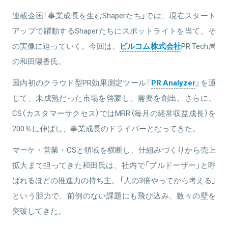
連載企画「事業成長を生むShaperたち」では、現在スタート
アップで躍動するShaperたちにスポットライトを当て、そ
の実像に迫っていく。今回は、
ビルコム株式会社
PR Tech局
の和田陽香氏。
国内初のクラウド型PR効果測定ツール『
PR Analyzer
』を通
じて、未成熟だった市場を啓蒙し、需要を創出。さらに、
CS（カスタマーサクセス）ではMRR（毎月の経常収益成長）を
200％に伸ばし、事業成長のドライバーとなってきた。
マーケ・営業・CSと領域を横断し、仕組みづくりから売上
拡大まで担ってきた和田氏は、社内で「ブルドーザー」と呼
ばれるほどの推進力の持ち主。「人の3倍やってから考える」
という胆力で、前例のない課題にも飛び込み、数々の壁を
突破してきた。