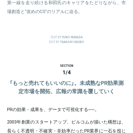
第一線を走り続ける和田氏のキャリアをたどりながら、市
場創造と“攻めのCS”のリアルに迫る。
TEXT BY
YUKO YAMADA
EDIT BY
TAKASHI OKUBO
SECTION
1
/
4
「もっと売れてもいいのに」。未成熟なPR効果測
定市場を開拓、広報の常識を覆していく
PRの効果・成果を、データで可視化する──。
2003年創業のスタートアップ、ビルコムが描いた構想は、
長らく不透明・不確実・非効率だったPR業界に一石を投じ