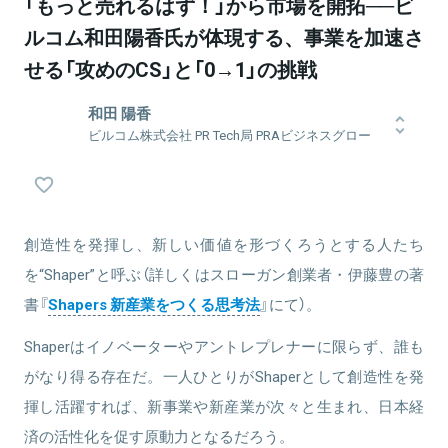
「もっと売れるはず！」から市場を開拓──ビ
ルコム和田陽香氏が体現する、事業を加速さ
せる「攻めのCS」と「0→1」の挑戦
和田 陽香
ビルコム株式会社 PR Tech局 PRAビジネスグロー
ス部 カスタマーサクセスチームリーダー
2015年中途入社。入社後はプロデュース局にて営業・納品を担当。
その後プロデュース局にてマーケティングに加え、インサイドセー
ルスも担当。2020年7月からPR Tech局へ異動し、マーケティングと
フィールドセールスを担当。2021年からPR Tech局にてフィールド
創造性を発揮し、新しい価値を形づくろうとする人たち
セールスとオペレーションを担当。2023年4月より現職。
を“Shaper”と呼ぶ（詳しくはスローガン創業者・伊藤豊の著
書『
Shapers 新産業をつくる思考法
』にて）。
Shaperはイノベーターやアントレプレナーに限らず、誰も
関連情報をみる
がなり得る存在だ。一人ひとりがShaperとして創造性を発
揮し活躍すれば、新事業や新産業が次々と生まれ、日本経
済の活性化を促す原動力となるだろう。