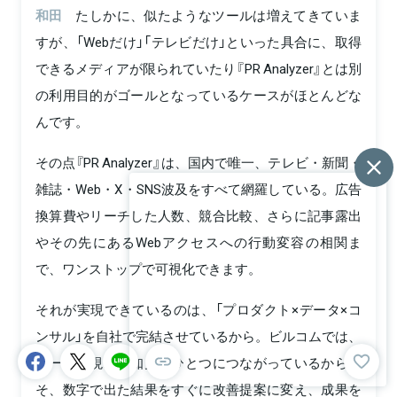
和田
たしかに、似たようなツールは増えてきていま
すが、「Webだけ」「テレビだけ」といった具合に、取得
できるメディアが限られていたり『PR Analyzer』とは別
の利用目的がゴールとなっているケースがほとんどな
んです。
その点『PR Analyzer』は、国内で唯一、テレビ・新聞・
雑誌・Web・X・SNS波及をすべて網羅している。広告
換算費やリーチした人数、競合比較、さらに記事露出
やその先にあるWebアクセスへの行動変容の相関ま
で、ワンストップで可視化できます。
それが実現できているのは、「プロダクト×データ×コ
ンサル」を自社で完結させているから。ビルコムでは、
ツールと現場の知見がひとつにつながっているからこ
そ、数字で出た結果をすぐに改善提案に変え、成果を