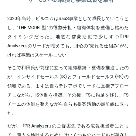
2020年当時、ビルコムはSaaS事業として成長していこうと
し、“THE MODEL型”の役割分担・組織体制を整備し始めた
タイミングだった。地道な啓蒙活動で少しずつ『PR
Analyzer』のリードが増えても、肝心の“売れる仕組み”がな
ければ事業はスケールしない。
そこで和田氏が前線に立って組織構築・整備を推進したの
が、インサイドセールス（IS）とフィールドセールス（FS）の
領域である。まずは自らテレアポでリードに直接アプロー
チしながら、IS体制を構築。その後、FSに軸足を移し、FS
チームの体制を整えながら自らも提案活動の最前線に立っ
た。
だが、『PR Analyzer』のご提案先である広報担当者にとっ
て、導入を検討するためにはいくつものハードルが存在し