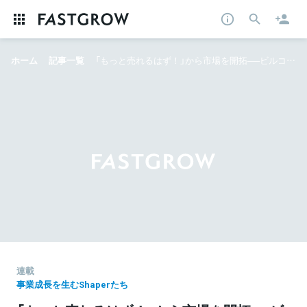
ホーム
記事一覧
「もっと売れるはず！」から市場を開拓──ビルコム和田陽香氏が体現する、事業を加速させる「攻めのCS」と「0→1」の挑戦
連載
事業成長を生むShaperたち