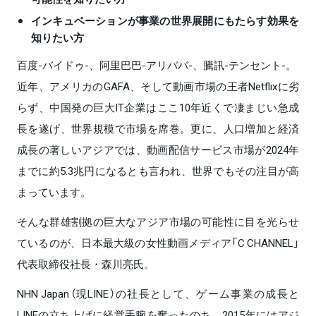
インキュベーションが事業の世界展開にもたらす効果を
知りたい方
百度-バイドゥ-、阿里巴巴-アリババ-、騰訊-テンセント-。
近年、アメリカのGAFA、そして動画市場の王者Netflixに劣
らず、中国発の巨大IT企業はここ10年近くで凄まじい急成
長を遂げ、世界規模で市場を席巻。更に、人口増加と経済
成長の著しいアジアでは、動画配信サービス市場が2024年
までに約5.3兆円になるとも言われ、世界でもその注目が高
まっています。
そんな群雄割拠の巨大なアジア市場の可能性に目を光らせ
ているのが、日本最大級の女性動画メディア「C CHANNEL」
代表取締役社長・森川亮氏。
NHN Japan（現LINE）の社長として、ゲーム事業の成長と
LINEの立ち上げに経営手腕を奮ったのち、2015年にはアジ