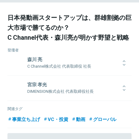
日本発動画スタートアップは、群雄割拠の巨
大市場で勝てるのか？
C Channel代表・森川亮が明かす野望と戦略
登壇者
森川 亮
C Channel株式会社 代表取締役 社長
筑波大学卒業後、日本テレビ放送網に入社。コンピュータシステム
部門に配属され、ネットや衛星放送等の新規事業立ち上げに携わ
宮宗 孝光
る。その後、ソニーを経て、2003年にハンゲームジャパン（後に
DIMENSION株式会社 代表取締役社長
NHN JAPAN株式会社、現LINE株式会社）に入社し、07年に代表取締
役社長に就任。2015年3月、同社代表取締役社長を退任し、同年4月
東京工業大学・大学院を卒業後（飛び級）、シャープ株式会社を経
にC Channel株式会社を設立。ファッション、コスメ、料理などの
て、2002年からDIにて20年間、大企業とスタートアップの戦略策
関連タグ
ハウツー動画を提供する日本最大級の女性向け動画メディア『C
定、幹部採用、M&A、提携、出資・上場支援に従事。2019年
事業立ち上げ
VC・投資
動画
グローバル
CHANNEL』を運営。月間動画再生数は6億回。
DIMENSIONファンドを立ち上げ、2021年MBO・独立。
出資先6社の上場、7社のExitを経験。直近の出資・支援先は
SHOWROOM、五常・アンド・カンパニー、AnyMind Group 、
LegalOn Technologies など。2006年から起業家との勉強会を主