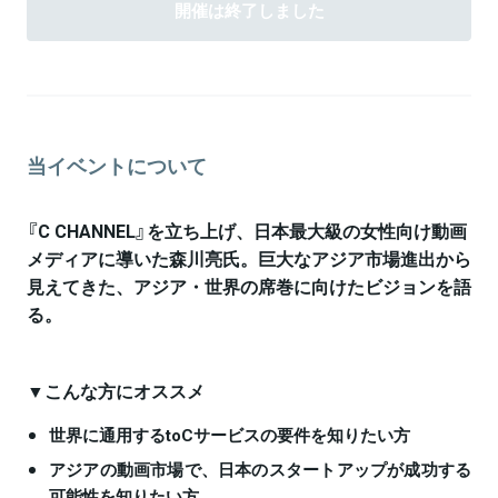
開催は終了しました
催。メンバー17名中、10名が上場。
関連情報をみる
関連情報をみる
当イベントについて
『C CHANNEL』を立ち上げ、日本最大級の女性向け動画
メディアに導いた森川亮氏。巨大なアジア市場進出から
見えてきた、アジア・世界の席巻に向けたビジョンを語
る。
▼こんな方にオススメ
世界に通用するtoCサービスの要件を知りたい方
アジアの動画市場で、日本のスタートアップが成功する
可能性を知りたい方