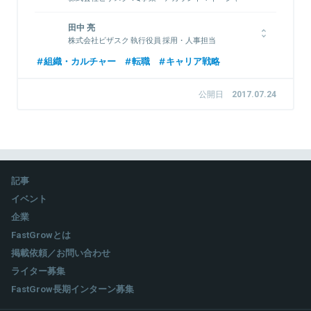
学生時代には広告代理店のADKとともに若者のマーケティング
田中 亮
を行う学生団体の関西代表を務めた。2015年に楽天に新卒入
株式会社ビザスク 執行役員 採用・人事担当
社。楽天市場にて新規出店営業を担当。全国トップの成績を上げ
る。2017年1月よりビザスクにジョイン。現在、VQ事業部にて
2011年に住友商事に新卒入社。化学品本部にて硫酸のトレード
組織・カルチャー
転職
キャリア戦略
アカウントマネージャーを務めている。
業務に従事。トライアンフにて新規事業立ち上げを経験した後、
2015年7月よりビザスクに参画。翌年10月から執行役員として
公開日
2017.07.24
採用・人事・広報を担当。現在は大手事業会社向けVQ事業の責
任者を兼務。
関連情報をみる
関連情報をみる
記事
イベント
企業
FastGrowとは
掲載依頼／お問い合わせ
ライター募集
FastGrow長期インターン募集