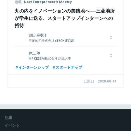
連載
Next Entrepreneur's Meetup
丸の内をイノベーションの集積地へ──三菱地所
が学生に送る、スタートアップインターンへの
招待
池田 麻衣子
三菱地所株式会社 xTECH運営部
東京大学を卒業後、2014年に三菱地所㈱へ入社。入社後は三菱
井上 玲
地所レジデンス㈱へ出向、福岡への転勤を経て、2018年より現
MF KESSAI株式会社 組織人事
部署に所属、国内外スタートアップの誘致やビジネス開発支援業
務等に従事。本年4月からは主に大手町・丸の内・有楽町エリア
株式会社マネーフォワード グループ会社「MF KESSAI株式会社」
インターンシップ
スタートアップ
におけるスタートアップエコシステムの推進を担当。趣味：テニ
の組織人事。新卒でERPパッケージソフトの新規営業、マーケテ
ス、ゴルフ、ダイビング、スノボ。
ィング担当を経て、2社目のベンチャーでは営業に加え広報や人
公開日
2020.08.14
材採用も担当。2017年3月に採用担当としてマネーフォワード
へ入社。エンジニア・デザイナー採用を担当し人員増加と共にエ
ンジニア採用チームリーダー就任。2019年12月より現職。
関連情報をみる
関連情報をみる
記事
イベント