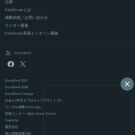
企業
FastGrowとは
掲載依頼／お問い合わせ
ライター募集
FastGrow長期インターン募集
FOLLOW US
Goodfind 2027
Goodfind 2028
Goodfind College
社会人3年目までのキャリアサイト G3
コンサル就職 FactLogic
長期インターン紹介 Intern Street
TeamUp
運営会社
個人情報保護方針