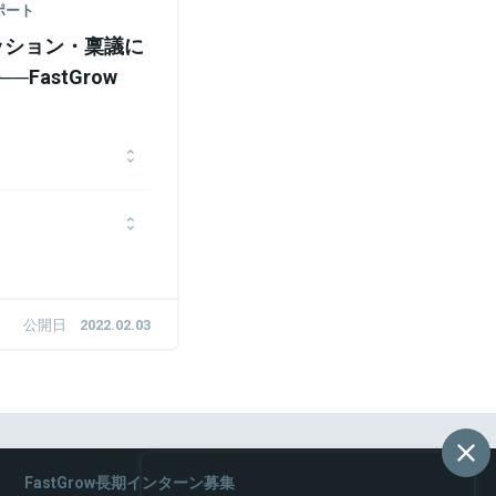
レポート
ッション・稟議に
FastGrow
の営業後野村資本市場研
界の調査に従事。帰国後
わる。その後野村證券京
スに従事したのちに、マ
に法務として入社、プラ
お金のデザインに転職。
DeNAにてエンタメ、ゲ
ンではあらゆるコーポレー
、エンタメ、SaaS系
公開日
2022.02.03
00FをMBOして独立。
echスタートアップの
ス仲介業協会の代表理事会
compliance Manager
てDROBEにJoin。
FastGrow長期インターン募集