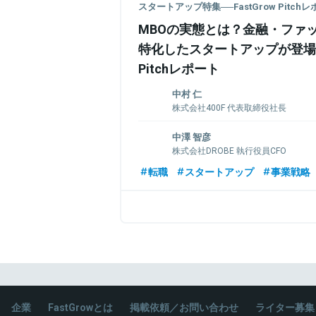
スタートアップ特集──FastGrow Pitch
MBOの実態とは？金融・ファ
特化したスタートアップが登場──
Pitchレポート
中村 仁
株式会社400F 代表取締役社長
大学卒業後野村證券に入社。水戸支店で
中澤 智彦
究所ニューヨーク事務所にて米国金融業
株式会社DROBE 執行役員CFO
本社にて営業戦略の企画・立案などに関
都支店にてウェルスマネジメントビジネ
大学卒業後、医薬品開発の受託研究企業
転職
スタートアップ
事業戦略
ネーフォワード辻社長の紹介で2016年に
イベート→IPO→POを経験。2008年から
2017年3月に社長に就任。お金のデザイ
ーム、ヘルスケアの法務として従事。その後
トアクションを経験。2020年7月に子会社4
ベンチャーにて法務マネージャー、Fint
2021年5月一般社団法人日本金融サービ
KyashにてCorporate Manager、Legal&
長に就任。
を歴任し、2019年4月より創業メンバーとし
2022年12月より執行役員CFO
関連情報をみる
関連情報をみる
企業
FastGrowとは
掲載依頼／お問い合わせ
ライター募集