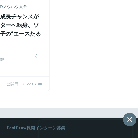
手のノウハウ大全
成長チャンスが
ケターへ転身、ソ
子の“エースたる
戦略
会社に入社しデジタルマ
の後、株式会社ハートラ
ル広告のプランニング、
公開日
2022.07.06
ケティングのコンサル・
。2020年11月に株式
ング担当者としてジョイ
は眠り続けること。
FastGrow長期インターン募集