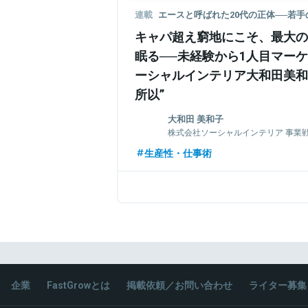
連載
エースと呼ばれた20代の正体──若
キャパ超え窮地にこそ、最大の
眠る──未経験から1人目マー
ーシャルインテリア大和田美和
所以”
大和田 美和子
株式会社ソーシャルインテリア 事業
新卒で、ヴァンテージマネジメント株式
生産性・仕事術
ーケティング全般の法人営業に従事。そ
ス(現：株式会社オプト)に入社し、デジタ
インハウス支援事業によるデジタルマー
実行支援や営業チームのマネジメントを経験
会社ソーシャルインテリアにマーケティ
ン。趣味は動画をひたすら見続ける、特技
関連情報をみる
企業
FastGrowとは
掲載依頼／お問い合わせ
ライター募集