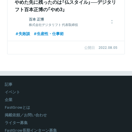
やめた先に残ったのは「仏スタイル」──デジタリ
フト百本正博の「やめ3」
百本 正博
株式会社デジタリフト 代表取締役
1995年大学卒業後、株式会社大広に入社。営業局にて総合流通
失敗談
生産性・仕事術
業(GMS)やメーカー等を担当し、ブランド開発、メディアプラ
ンニングやイベントの企画立案及び実施管理に従事。2005年に
公開日
2022.08.05
退社の後、ITベンチャーのコンサルティング、サラブレッドの輸
入販売育成業を経て2012年11月に株式会社デジタリフトを設立
し代表取締役に就任。2021年9月に東京証券取引所マザーズに上
場を果たした。
記事
関連情報をみる
イベント
企業
FastGrowとは
掲載依頼／お問い合わせ
ライター募集
FastGrow長期インターン募集