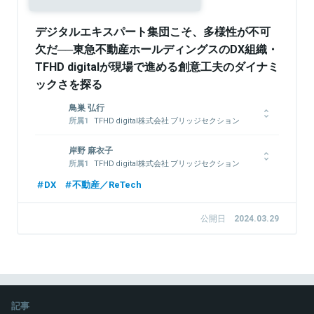
デジタルエキスパート集団こそ、多様性が不可
欠だ──東急不動産ホールディングスのDX組織・
TFHD digitalが現場で進める創意工夫のダイナミ
ックさを探る
鳥巣 弘行
TFHD digital株式会社 ブリッジセクション
東急不動産ホールディングス株式会社 グルー
プCX・イノベーション推進部
岸野 麻衣子
新卒でインターネット総合企業に入社してエンジニアを経験後、
TFHD digital株式会社 ブリッジセクション
システムコンサルティング企業へ転職。その後、事業会社でオン
東急不動産ホールディングス株式会社 グルー
DX
不動産／ReTech
プCX・イノベーション推進部
ラインサービスの企画・運営を経験。2020年に東急不動産へ入
社し、東急不動産ホールディングスグループのDXを推進。TFHD
不動産デベロッパーにてオフィスビル開発やブランディングに携
digitalには会社設立時から参画。
公開日
2024.03.29
わった後、2017年に東急不動産に入社。商業事業部門での経験
を経て2022年度よりグループDX推進部及びTFHD digital兼務。
グループのイノベーション促進や支援を推進。あらゆる人がバリ
アを感じず暮らせるまち、都市・まちでのその瞬間を楽しんでも
関連情報をみる
らう事を念頭にまちづくり×デジタルツールプロダクト開発及び
事業支援を多数実施。
記事