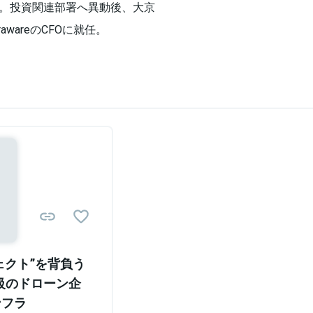
。投資関連部署へ異動後、大京
awareのCFOに就任。
Sponsored
ェクト”を背負う
級のドローン企
ンフラ