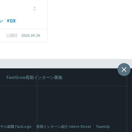
模工場への省エネルギー
ン
DX
の立ち上げに従事。投資
出向を経験。2024年6
公開日
2024.09.26
FastGrow長期インターン募集
サル就職 FactLogic
長期インターン紹介 Intern Street
TeamUp