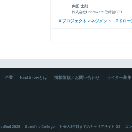
内田 太郎
株式会社Liberaware 取締役CFO
オリックス(株)環境エネルギー部にて大規
プロジェクトマネジメント
ドロー
提案、太陽光発電事業や廃棄物燃料事業
関連部署へ異動後、大京TOBやVC出資・
月、LiberawareのCFOに就任。
関連情報をみる
企業
FastGrowとは
掲載依頼／お問い合わせ
ライター募集
odfind 2028
Goodfind College
社会人3年目までのキャリアサイト G3
コン