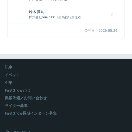
1997年、岐阜県出身。就職活動時の「福利厚生」への違和感か
鈴木 貴丸
ら、2020年に株式会社miiveを創業。人的資本経営を支える次世
株式会社miive COO 最高執行責任者
代の福利厚生プラットフォーム「miive（ミーブ）」を展開。2022
年「すごいベンチャー100」、Forbes 30 Under 30 Asia 2023選
早稲田大学卒業後、外資系消費財メーカーを経て、リクルートホ
出、ソフトバンクアカデミア15期生。
ールディングスに入社。新規事業企画部門にて、サイバーエージ
公開日
2026.05.29
ェント社との合弁事業「Geppo」の立ち上げに参画、大手企業を
中心に幅広い顧客の組織開発をサポートし、短期の事業成長に貢
献する。その後、B2B SaaSスタートアップのマーケティング・
関連情報をみる
セールス部門統括を経て、2024年1月よりmiiveに参画、現職。
記事
関連情報をみる
イベント
企業
FastGrowとは
掲載依頼／お問い合わせ
ライター募集
FastGrow長期インターン募集