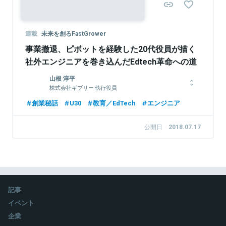
連載
未来を創るFastGrower
事業撤退、ピボットを経験した20代役員が描く
社外エンジニアを巻き込んだEdtech革命への道
山根 淳平
株式会社ギブリー 執行役員
1989年生まれ。2012年中央大学商学部卒。株式会社ギブリーに
創業秘話
U30
教育／EdTech
エンジニア
新卒として入社し、HRTech事業の立ち上げに参画。ハッカソン
やアイデアソン、プログラミングコンテストなど、エンジニアが
公開日
2018.07.17
集まる場づくりを、年間100社以上のIT・通信・メーカー企業等
に提供し、採用や育成を支援する。2017年執行役員就任。現在
は、エンジニア評価を支援するためのプログラミングスキルチェ
ックツール「track」のプロダクトオーナーを務める。登壇歴とし
てSF JAPAN Night2013、Infinity Ventures Summit 2016
Kyoto（LaunchPad）など。
記事
イベント
関連情報をみる
企業