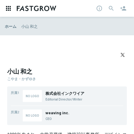
ホーム
小山 和之
小山 和之
こやま・かずゆき
所属1
株式会社インクワイア
Editorial Director/Writer
所属2
weaving inc.
CEO