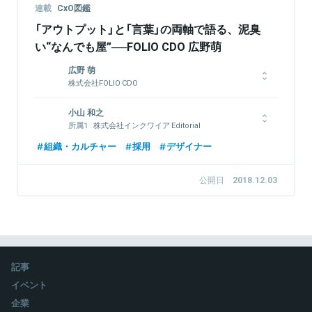
連載
CxO図鑑
「アウトプット」と「言葉」の両軸で語る、泥臭
い“なんでも屋”──FOLIO CDO 広野萌
広野 萌
株式会社FOLIO CDO
早稲田大学文化構想部卒業後、新卒でヤフーにデザイナーとして
小山 和之
入社。UX推進部や経営企画などを経て、2015年にFOLIOを共同
株式会社インクワイア Editorial
創業。CDO（Cheif Design Officer）としてFOLIOにおけるサービ
Director/Writer
ス設計からコーポレートブランディング、プロダクトマネジメン
組織・カルチャー
採用
デザイナー
weaving inc. CEO
ト等を担ってきた。1,000人のデザイナーが集まるカンファレン
ス「Designship」を主導、代表をつとめている。
1989年生まれ。大学卒業後、建築設計事務所、デザインコンサ
公開日
2018.12.03
ル会社の編集ディレクター / PM、フリーランスの編集者を経
て、weavingを創業。デザイン領域の情報発信支援・メディア運
営・コンサルティング・コンテンツ制作を通し、デザインとビジ
関連情報をみる
ネスの距離を近づける編集に従事する。デザインビジネスマガジ
ン「designing」編集長。
記事
関連情報をみる
イベント
企業