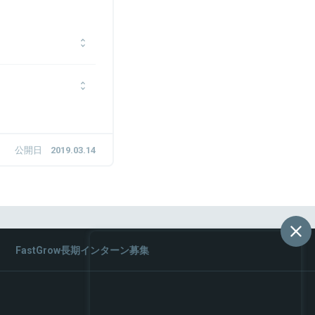
。「Yahoo!モバゲー」
執行役員に就任し、海外
年2月、「わかりあう願い
（現 ミラティブ）を創業
「ミルクカフェ」を立ち上
ス「Mirrativ」を
るインターネット企業の
。2009年に退職し、
公開日
2019.03.14
ル」を設立。
FastGrow長期インターン募集