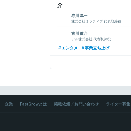
介
赤川 隼一
株式会社ミラティブ 代表取締役
2006年、株式会社ディー・エヌ・エーに入社
古川 健介
等の立ち上げ後、新卒出身者として初の
アル株式会社 代表取締役
事業の統括やゲーム開発に携わる。2018
をつなごう」をミッションに株式会社エモモ
1981年生まれ。19歳で学生コミュニティ
エンタメ
事業立ち上げ
し、日本最大のスマートフォンゲーム配信サービ
げ、大学在学中に掲示板サイトを運営す
運営中。
社長に就任。2006年、リクルートに入社
nanapi代表取締役に就任。2019年1月「ア
関連情報をみる
関連情報をみる
企業
FastGrowとは
掲載依頼／お問い合わせ
ライター募集