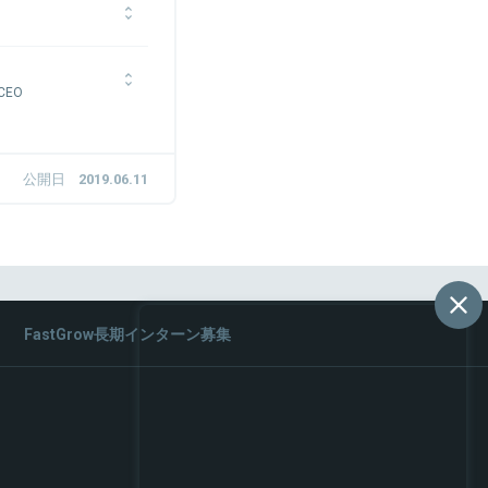
EGROUPに新卒入社。新
CEO
t取締役、Zucks代表
『FRIL(フリル)』 を
トアップ、メルカリを経
を2016年に株式会社楽
族の食事を創り続けた原
タベリー』（2020年ク
公開日
2019.06.11
向けECプラットフォー
FastGrow長期インターン募集