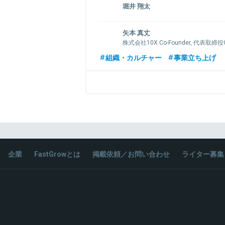
堀井 翔太
エンジェル投資家 「ANGEL PORT」主催。
矢本 真丈
1985年京都生まれ。大学卒業後、VOYAG
株式会社10X Co-Founder, 代表取締役
規事業の立ち上げや、広告事業の子会社fluc
取締役を経験。2012年に日本初のフリマアプリ
2児の父。丸紅、NPO勤務、ECスター
組織・カルチャー
事業立ち上げ
つくるために株式会社Fablicを創業。同社
て、10Xを石川氏と共同創業。育休中に家
天へ売却。双子の弟で兄と共同創業。
体験から、食の課題を解決するプロダクト『
ローズ）などの開発を経て、チェーンストア
ム『Stailer』を開発・運営する。
関連情報をみる
関連情報をみる
企業
FastGrowとは
掲載依頼／お問い合わせ
ライター募集