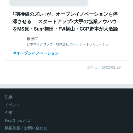
「期待値のズレ」が、オープンイノベーションを停
滞させる──スタートアップ×大手の協業ノウハウ
をMS原・Sun*梅田・FW横山・GCP野本が大激論
原 浩二
日本マイクロソフト株式会社 コーポレートソリューショ
ン統括本部 クラウド事業開発本部長
オープンイノベーション
公開日
2022.02.28
記事
イベント
企業
FastGrowとは
掲載依頼／お問い合わせ