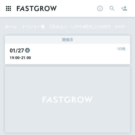
ホーム
イベント一覧
【賞金あり・LIVE中継】売上250億円、SHOPLISTの改善案を社長にプレゼンせよ！〜 CROOZグループが実践する「事業課題解決の仕組み」、生で見せます〜
開催済
01/27
1日程
水
19:00-21:00