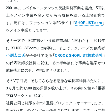
しょう。
2001年にモバイルコンテンツの受託開発事業を開始。5回以
上もメイン事業を変えながらも成長を続ける上場企業で
す。現在は、ファッション系ECサイト『
SHOPLIST.com
』
をメイン事業としてます。
その一方で、EC市場という成長市場にも関わらず、2019年
に『SHOPLIST.com』は赤字に。そこで、クルーズの創業者
小渕宏二氏
が子会社である「
CROOZ SHOPLIST株式会社
」
の代表取締役社長に就任。その半年後には事業を黒字かつ
成長軌道にのせ、V字回復させました。
そのV字回復、そしてさらなる急激な成長率維持のために、
3ヵ月で約1,500個の課題を吸い上げ、その内157個を「重要
プロジェクト」に指定。
社長と同じ権限を持つ「重要プロジェクトオーナー」には、
新卒2−3年目のメンバーも任命されています。このように若