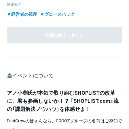
ーズが時価総額1兆円企業を目指すため、経営人材100人のグループ
にてECサイトの機能プランニング業務を経験後、ファストファッシ
関連タグ
入りを狙った「永久進化構想」の実現を牽引している。 現在は「永久
ョン系ECサイト「SHOPLIST.com」にて、新規営業、ECコンサルティ
経営者の視座
グロースハック
進化構想」実現のため、若手の有望起業家、起業家予備軍の発掘・リ
ング営業、経営企画、財務、新卒採用等、幅広い業務を経験。ま
レーション構築の傍ら、最高広報責任者CBOとしてグループのPR/IR
た、グループ会社のCROOZ SHOPLIST株式会社へ転籍後、新卒2年
も担当する。
で最年少マネージャーとなり、プロダクトの更なる拡大に寄与。現
関連情報をみる
在では、ECコンサルティング営業チーム唯一の営業企画として、営
開催は終了しました
業スキルの底上げ・営業フローの仕組化により、組織の成果最大化
を担当する。
関連情報をみる
関連情報をみる
当イベントについて
アノ小渕氏が本気で取り組むSHOPLISTの改革
に、君も参画しないか！？ 『SHOPLIST.com』流
の「課題解決ノウハウ」を体感せよ！
FastGrowの皆さんなら、CROOZグループの名前はご存知で