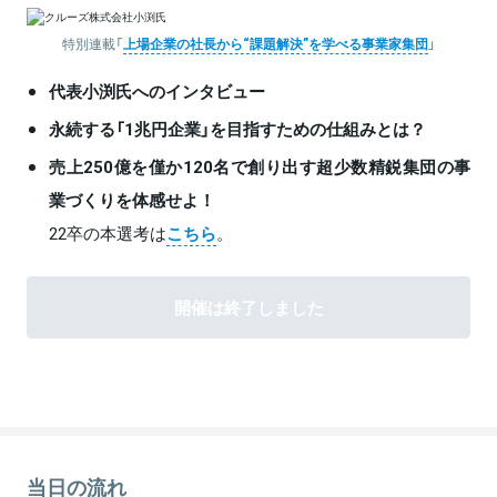
特別連載「
上場企業の社長から“課題解決”を学べる事業家集団
」
代表小渕氏へのインタビュー
永続する「1兆円企業」を目指すための仕組みとは？
売上250億を僅か120名で創り出す超少数精鋭集団の事
業づくりを体感せよ！
22卒の本選考は
こちら
。
開催は終了しました
当日の流れ