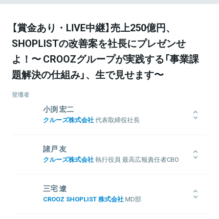
【賞金あり・LIVE中継】売上250億円、
SHOPLISTの改善案を社長にプレゼンせ
よ！〜 CROOZグループが実践する「事業課
題解決の仕組み」、生で見せます〜
登壇者
小渕 宏二
クルーズ株式会社
代表取締役社長
1974年生まれ。IBM関連会社のセールスマンを経て2001年に起業。
2007年にJASDAQ上場、1,000社から20社選出される「JASDAQ-
諸戸 友
TOP20」に入る。これまでインターネットを軸にキャリア公式コンテ
クルーズ株式会社
執行役員 最高広報責任者CBO
ンツ、検索エンジン、ブログ、ネット広告、ソーシャルゲームなど
様々な事業を展開しながら、創業以来16期連続で黒字経営を続け
1980年生まれ。2003年に新卒でリクルートの代理店に入社、2007年
る。現在は成長市場であるネット通販事業に注力し、ファストファ
にベンチャー企業に特化した採用コンサルティングを行う株式会社
三宅 遼
ッション通販サイト「SHOPLIST.com」は配信開始から5年で年商190
アイ・パッションの創業メンバーとして参画、1,000人以上の起業家
CROOZ SHOPLIST 株式会社
MD部
億円規模に成長。
との出会いを経て、2012年クルーズ株式会社に入社。執行役員に就
任し、社長室、広報、ブランディング、新卒採用などを担当。クル
1994年生まれ。2017年、クルーズ株式会社に新卒入社。新規事業部