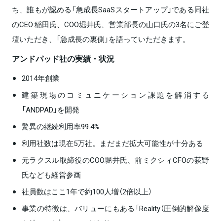
ち、誰もが認める「急成長SaaSスタートアップ」である同社
のCEO 稲田氏、COO堀井氏、営業部長の山口氏の3名にご登
壇いただき、「急成長の裏側」を語っていただきます。
アンドパッド社の実績・状況
2014年創業
建築現場のコミュニケーション課題を解消する
「ANDPAD」を開発
驚異の継続利用率99.4%
利用社数は現在5万社。まだまだ拡大可能性が十分ある
元ラクスル取締役のCOO堀井氏、前ミクシィCFOの荻野
氏なども経営参画
社員数はここ1年で約100人増（2倍以上）
事業の特徴は、バリューにもある「Reality（圧倒的解像度