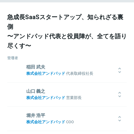
急成長SaaSスタートアップ、知られざる裏
側
〜アンドパッド代表と役員陣が、全てを語り
尽くす〜
登壇者
稲田 武夫
株式会社アンドパッド
代表取締役社長
慶應義塾大学経済学部卒業後、リクルートにて人事・開発・新規事
業開発に従事。2014年アンドパッド（旧：オクト）設立、「現場監督や
山口 義之
職人さんの働くを幸せにしたい」という思いで、建築・ 建設現場の施
株式会社アンドパッド
営業部長
工管理アプリANDPADを開発。スマートフォンを中心に、2020年6
月現在で利用社数5万社、ユーザー数14万人が利用するシェアNo.1
2005年インテリジェンス（現パーソルキャリア）に新卒入社。人材紹
の施工管理アプリに成長。全国の新築・リフォーム・商業建築など
介・求人広告の営業を担当。中部エリア責任者、地方拠点（札幌/仙
堀井 浩平
の施工現場のIT化に日々向き合っている。2020年Forbes JAPANの
台/横浜/岡山/広島/福岡）の責任者、首都圏法人組織の責任者、RPO
株式会社アンドパッド
COO
「日本の起業家ランキング2020」に選出。
サービスやアライアンス責任者を歴任し、最大700名の組織マネジメ
ントを行う。2020年2月アンドパッドへジョイン、営業部長に就任。
2003年エン・ジャパン株式会社入社。エン・ジャパン立ち上げ時に