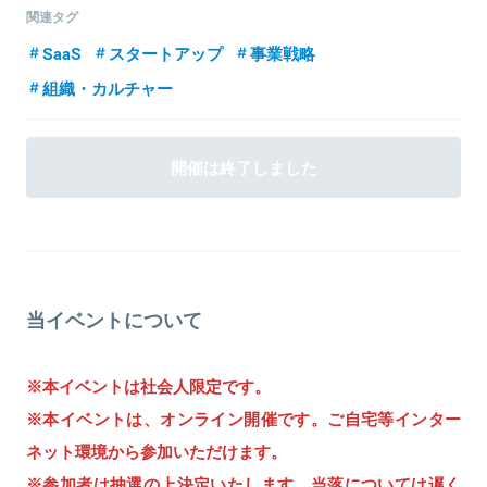
ジョインし、10年間で顧客と直接向き合う営業/営業マネージャー、
関連タグ
成長期とリーマンショック後の事業プランニングと実行をする営業
SaaS
スタートアップ
事業戦略
企画/事業企画の責任者、新規事業としてコーポレートベンチャーキ
関連情報をみる
ャピタルの立ち上げや創業社長の傍で社長室長などを経験。その
組織・カルチャー
後、2013年3月ラクスル参画、10月取締役就任。2015年11月アンド
パッド（旧オクト）へ参画し、取締役就任。現在に至る。
関連情報をみる
開催は終了しました
関連情報をみる
当イベントについて
※本イベントは社会人限定です。
※本イベントは、オンライン開催です。ご自宅等インター
ネット環境から参加いただけます。
※参加者は抽選の上決定いたします。当落については遅く