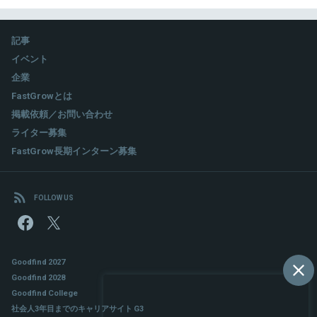
記事
イベント
企業
FastGrowとは
掲載依頼／お問い合わせ
ライター募集
FastGrow長期インターン募集
FOLLOW US
Goodfind 2027
Goodfind 2028
Goodfind College
社会人3年目までのキャリアサイト G3