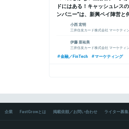
ドにはある！キャッシュレスの
ンパニー”は、新興ペイ陣営と
小西 宏明
三井住友カード株式会社 マーケティン
ィング統括部 部長代理
伊藤 亜祐美
新卒でIT系企業に入社し企画・マーケテ
三井住友カード株式会社 マーケティン
自社で提供するITサービス携わり、経験
部長代理
イフタイムの長いサービスを生活者に提
金融／FinTech
マーケティング
ドを求め、2014年に三井住友カードへ。
ファーストキャリアである事業会社でマ
ーケティング課題と向き合い、近年は中
後、コンサルティング会社へ転じ、主に
向性を定めていく場面にもコミットしてい
やロイヤリティ向上に関わるコンサル案
ンドユーザーに直接タッチしていける場
の転職を志望する中で、キャッシュレス
する三井住友カードに魅力を覚え2019年
関連情報をみる
員（エンドユーザー）との重要なタッチ
「Vpass（ブイパス）」サービスの拡充に携
企業
FastGrowとは
掲載依頼／お問い合わせ
ライター募集
関連情報をみる