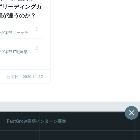
“リーディングカ
何が違うのか？
グ本部 マーケテ
ィング部門に所属。主に
グ本部 IT戦略部
を積んだものの、よりラ
供できるようなフィール
一貫して全社レベルのマ
ーケティングに携わった
期経営計画など同社の方
デジタルマーケティング
公開日
2020.11.27
る。
件を担った。その後、エ
を求め、再び事業会社へ
のムーブメントをリード
に入社。現在はカード会
ポイントとなっている
わっている。
FastGrow長期インターン募集