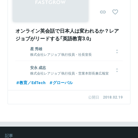
オンライン英会話で日本人は変われるか？レア
ジョブがリードする「英語教育3.0」
星 秀雄
株式会社レアジョブ 執行役員・社長室長
1998年 4月、日本放送協会放送総局報道局へ入局。記者として8
安永 成志
年半ほど働いた後、ブルームバーグに転職。
株式会社レアジョブ 執行役員・営業本部長兼広報室
そして、2008年 6月に三井物産株式会社へ入社。
長
2015年 9月に株式会社レアジョブに出向し、法人事業部、スク
教育／EdTech
グローバル
ール事業部長を経験したのち、執行役員に就任。
2000年 4月 株式会社エスワイエス入社
2003年 11月 株式会社光通信入社
公開日
2018.02.19
2006年 4月 株式会社インフィニティーソリューション(光通信
100%子会社)設立 代表取締役就任
関連情報をみる
2008年 5月、株式会社グローバルホットライン入社。
2009年 8月、株式会社アクセルジャパンを設立、代表取締役就
任。
2010年 5月、株式会社カカクコムへ入社。フォートラベル株式
会社へ出向し、代表取締役就任。
記事