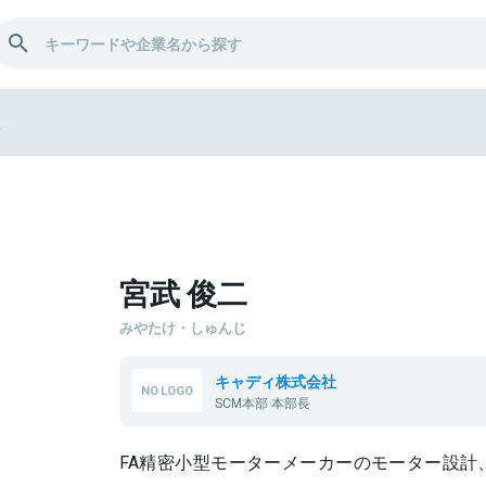
二
宮武 俊二
みやたけ・しゅんじ
キャディ株式会社
SCM本部 本部長
FA精密小型モーターメーカーのモーター設計