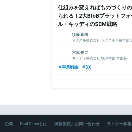
仕組みを変えればものづくりの
られる！2大BtoBプラットフ
ル・キャディのSCM戦略
須藤 直樹
ラクスル株式会社 ラクスル事業本部 S
SEとしてキャリアをスタートしたのち、
宮武 俊二
のERPパッケージのプリセールス、開発、
キャディ株式会社 SCM本部 本部長
務系コンサルを経てJINSのSCMヘッドとし
の成長を牽引。2019年にラクスルに参画
FA精密小型モーターメーカーのモーター
事業戦略
DX
の構築に挑む。
メーカーの事業責任者を経て、株式会社
は、100億円を超える商品群の事業責任者
を含めた商品企画、グローバルでの生産
ど事業全体の戦略リードを経て、欧州FA
関連情報をみる
へ赴任。2020年キャディに入社し、SC
ー加工会社の開拓や生産/プロセス改善を
関連情報をみる
企業
FastGrowとは
掲載依頼／お問い合わせ
ライター募集