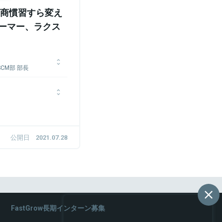
商慣習すら変え
ォーマー、ラクス
CM部 部長
イギリスに渡り自社開発
導入を担当。帰国後、業
て150億円から550億円
。印刷プラットフォーム
設計、レーザー光学部品
ミスミへ入社。同社で
として売上、収益、投資
公開日
2021.07.28
拠点やロジスティクスな
事業責任者としてドイツ
M本部長として、パートナ
担うチームを統括。
FastGrow長期インターン募集