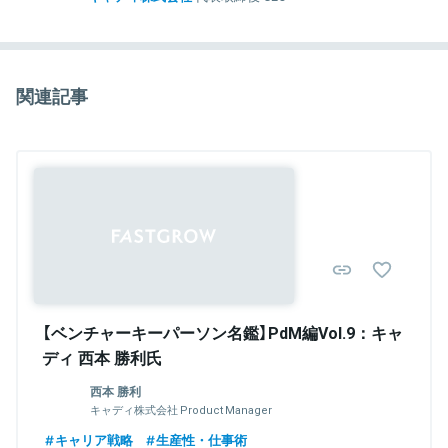
東京大学卒業後、外資系コンサルティング会社のマッキンゼー・ア
ンド・カンパニーへ入社。同社マネージャーとして、グローバルな
領域で製造業メーカーを多方面から支援するプロジェクトを牽引。
大手メーカー１５社程度の調達改革に従事した結果、同分野への課
関連記事
題意識から、２０１７年末にキャディ株式会社を創業。「モノづくり
産業のポテンシャルを解放する」ことをミッションに、テクノロジー
による製造業の改革を目指す。
関連情報をみる
【ベンチャーキーパーソン名鑑】PdM編Vol.9：キャ
ディ 西本 勝利氏
西本 勝利
キャディ株式会社 Product Manager
キャリア戦略
生産性・仕事術