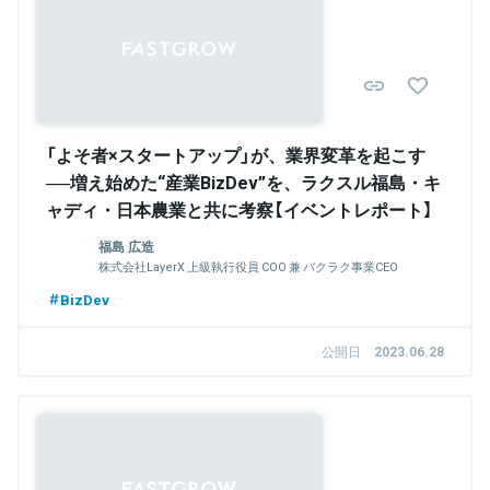
Sponsored
「よそ者×スタートアップ」が、業界変革を起こす
──増え始めた“産業BizDev”を、ラクスル福島・キ
ャディ・日本農業と共に考察【イベントレポート】
福島 広造
株式会社LayerX 上級執行役員 COO 兼 バクラク事業CEO
BizDev
公開日
2023.06.28