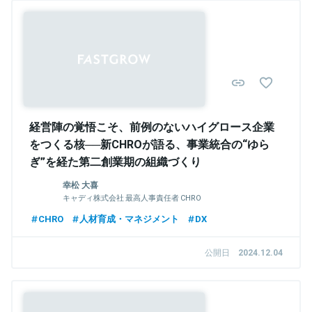
Sponsored
経営陣の覚悟こそ、前例のないハイグロース企業
をつくる核──新CHROが語る、事業統合の“ゆら
ぎ”を経た第二創業期の組織づくり
幸松 大喜
キャディ株式会社 最高人事責任者 CHRO
CHRO
人材育成・マネジメント
DX
公開日
2024.12.04