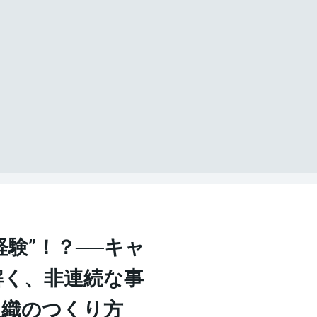
経験”！？──キャ
解く、非連続な事
組織のつくり方