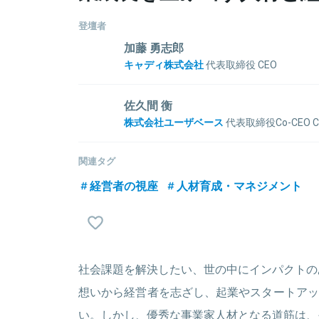
登壇者
加藤 勇志郎
キャディ株式会社
代表取締役 CEO
東京大学卒業後、外資系コンサルティング会社のマッ
社。同社マネージャーとして、グローバルな領域で製
佐久間 衡
プロジェクトを牽引。大手メーカー１５社程度の調達
株式会社ユーザベース
代表取締役Co-CEO Co-Ch
題意識から、２０１７年末にキャディ株式会社を創業
2013年から4年間、株式会社ユーザベース日本事業統
を解放する」ことをミッションに、テクノロジーによ
を担当し、2021年から現職。ユーザベース参画以
関連タグ
M&Aや資金調達などの財務戦略アドバイザリー業務
経営者の視座
人材育成・マネジメント
関連情報をみる
社会課題を解決したい、世の中にインパクトの
関連情報をみる
想いから経営者を志ざし、起業やスタートアッ
い。しかし、優秀な事業家人材となる道筋は、