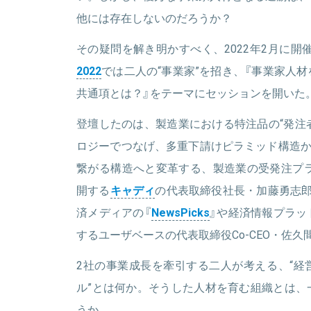
他には存在しないのだろうか？
その疑問を解き明かすべく、2022年2月に開
2022
では二人の“事業家”を招き、『事業家人
共通項とは？』をテーマにセッションを開いた
登壇したのは、製造業における特注品の“発注者
ロジーでつなげ、多重下請けピラミッド構造か
繋がる構造へと変革する、製造業の受発注プ
開する
キャディ
の代表取締役社長・加藤勇志郎
済メディアの『
NewsPicks
』や経済情報プラッ
するユーザベースの代表取締役Co-CEO・佐久
2社の事業成長を牽引する二人が考える、“経
ル”とは何か。そうした人材を育む組織とは、
うか。