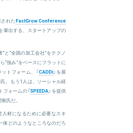
催された
FastGrow Conference
材を輩出する、スタートアップの
。
”と“全国の加工会社”をテクノ
ら“強み”をベースにフラットに
ラットフォーム、『
CADDi
』を展
氏。もう1人は、ソーシャル経
トフォームの『
SPEEDA
』を提供
間衡氏だ。
営人材になるために必要なスキ
一体どのようなところなのだろ