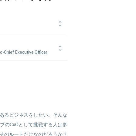
キンゼー・アンド・カンパニーへ入
造業メーカーを多方面から支援する
改革に従事した結果、同分野への課
ief Executive Officer
。「モノづくり産業のポテンシャル
括執行役員としてSPEEDA日本事業
る製造業の改革を目指す。
前は、UBS証券投資銀行本部にて、
に従事。
あるビジネスをしたい。そんな
プのCxOとして挑戦する人は多
そのルートだけなのだろうか？